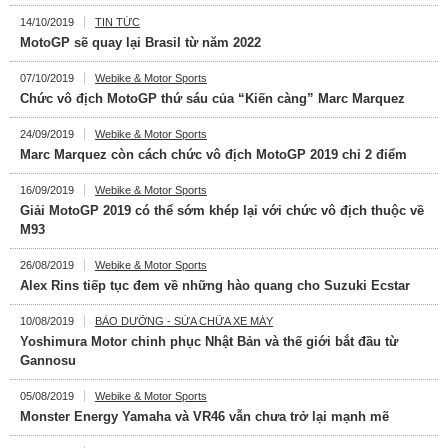
14/10/2019
TIN TỨC
MotoGP sẽ quay lại Brasil từ năm 2022
07/10/2019
Webike & Motor Sports
Chức vô địch MotoGP thứ sáu của “Kiến càng” Marc Marquez
24/09/2019
Webike & Motor Sports
Marc Marquez còn cách chức vô địch MotoGP 2019 chỉ 2 điểm
16/09/2019
Webike & Motor Sports
Giải MotoGP 2019 có thể sớm khép lại với chức vô địch thuộc về
M93
26/08/2019
Webike & Motor Sports
Alex Rins tiếp tục đem về những hào quang cho Suzuki Ecstar
10/08/2019
BẢO DƯỠNG - SỬA CHỮA XE MÁY
Yoshimura Motor chinh phục Nhật Bản và thế giới bắt đầu từ
Gannosu
05/08/2019
Webike & Motor Sports
Monster Energy Yamaha và VR46 vẫn chưa trở lại mạnh mẽ