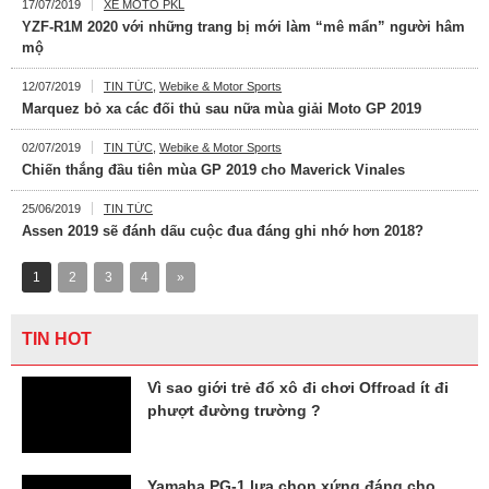
17/07/2019
XE MOTO PKL
YZF-R1M 2020 với những trang bị mới làm “mê mẩn” người hâm
mộ
12/07/2019
TIN TỨC
,
Webike & Motor Sports
Marquez bỏ xa các đối thủ sau nữa mùa giải Moto GP 2019
02/07/2019
TIN TỨC
,
Webike & Motor Sports
Chiến thắng đầu tiên mùa GP 2019 cho Maverick Vinales
25/06/2019
TIN TỨC
Assen 2019 sẽ đánh dấu cuộc đua đáng ghi nhớ hơn 2018?
1
2
3
4
»
TIN HOT
Vì sao giới trẻ đổ xô đi chơi Offroad ít đi
phượt đường trường ?
Yamaha PG-1 lựa chọn xứng đáng cho