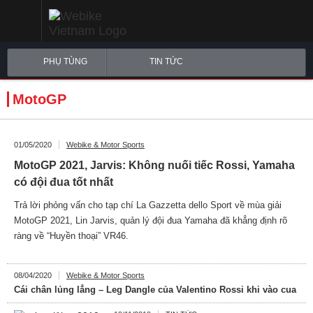
PHỤ TÙNG
TIN TỨC
MotoGP
01/05/2020
Webike & Motor Sports
MotoGP 2021, Jarvis: Không nuối tiếc Rossi, Yamaha
có đội đua tốt nhất
Trả lời phỏng vấn cho tạp chí La Gazzetta dello Sport về mùa giải
MotoGP 2021, Lin Jarvis, quản lý đội đua Yamaha đã khẳng định rõ
ràng về “Huyền thoại” VR46.
08/04/2020
Webike & Motor Sports
Cái chân lủng lẳng – Leg Dangle của Valentino Rossi khi vào cua