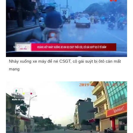
Nhảy xuống xe máy để né CSGT, cô gái suýt bị ôtô cán mất
mạng