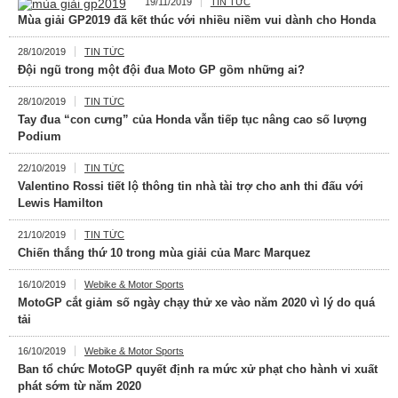
19/11/2019
TIN TỨC
Mùa giải GP2019 đã kết thúc với nhiều niềm vui dành cho Honda
28/10/2019
TIN TỨC
Đội ngũ trong một đội đua Moto GP gồm những ai?
28/10/2019
TIN TỨC
Tay đua “con cưng” của Honda vẫn tiếp tục nâng cao số lượng
Podium
22/10/2019
TIN TỨC
Valentino Rossi tiết lộ thông tin nhà tài trợ cho anh thi đấu với
Lewis Hamilton
21/10/2019
TIN TỨC
Chiến thắng thứ 10 trong mùa giải của Marc Marquez
16/10/2019
Webike & Motor Sports
MotoGP cắt giảm số ngày chạy thử xe vào năm 2020 vì lý do quá
tải
16/10/2019
Webike & Motor Sports
Ban tổ chức MotoGP quyết định ra mức xử phạt cho hành vi xuất
phát sớm từ năm 2020