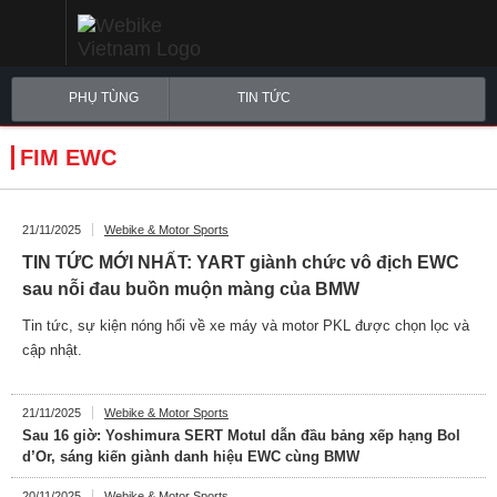
PHỤ TÙNG
TIN TỨC
FIM EWC
21/11/2025
Webike & Motor Sports
TIN TỨC MỚI NHẤT: YART giành chức vô địch EWC
sau nỗi đau buồn muộn màng của BMW
Tin tức, sự kiện nóng hổi về xe máy và motor PKL được chọn lọc và
cập nhật.
21/11/2025
Webike & Motor Sports
Sau 16 giờ: Yoshimura SERT Motul dẫn đầu bảng xếp hạng Bol
d’Or, sáng kiến ​​giành danh hiệu EWC cùng BMW
20/11/2025
Webike & Motor Sports