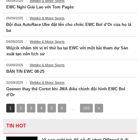
06/09/2025
Webike & Motor Sports
EWC Nghỉ Giải Lao với Tom Pagès
05/09/2025
Webike & Motor Sports
Đội đua AutoRace Ube đặt tên cho chiếc EWC Bol d’Or của họ là
ba
04/09/2025
Webike & Motor Sports
Wójcik nhắm tới vị trí thứ ba tại EWC với một bài tham dự Sản
xuất tạo nên lịch sử
03/09/2025
Webike & Motor Sports
BẢN TIN EWC 08-25
02/09/2025
Webike & Motor Sports
Geenen thay thế Cortot khi JMA điều chỉnh đội hình EWC Bol
d’Or
1
2
3
4
5
6
…
103
»
TIN HOT
Vì sao giới trẻ đổ xô đi chơi Offroad ít đi