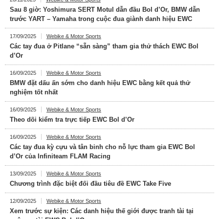
Sau 8 giờ: Yoshimura SERT Motul dẫn đầu Bol d’Or, BMW dẫn
trước YART – Yamaha trong cuộc đua giành danh hiệu EWC
17/09/2025
Webike & Motor Sports
Các tay đua ở Pitlane “sẵn sàng” tham gia thử thách EWC Bol
d’Or
16/09/2025
Webike & Motor Sports
BMW đặt dấu ấn sớm cho danh hiệu EWC bằng kết quả thử
nghiệm tốt nhất
16/09/2025
Webike & Motor Sports
Theo dõi kiểm tra trực tiếp EWC Bol d’Or
16/09/2025
Webike & Motor Sports
Các tay đua kỳ cựu và tân binh cho nỗ lực tham gia EWC Bol
d’Or của Infiniteam FLAM Racing
13/09/2025
Webike & Motor Sports
Chương trình đặc biệt đối đầu tiêu đề EWC Take Five
12/09/2025
Webike & Motor Sports
Xem trước sự kiện: Các danh hiệu thế giới được tranh tài tại