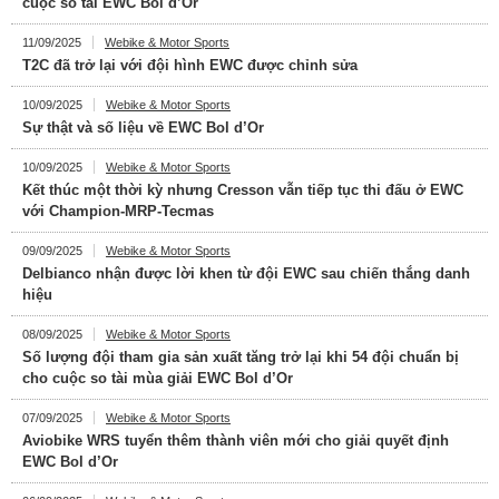
cuộc so tài EWC Bol d’Or
11/09/2025
Webike & Motor Sports
T2C đã trở lại với đội hình EWC được chỉnh sửa
10/09/2025
Webike & Motor Sports
Sự thật và số liệu về EWC Bol d’Or
10/09/2025
Webike & Motor Sports
Kết thúc một thời kỳ nhưng Cresson vẫn tiếp tục thi đấu ở EWC
với Champion-MRP-Tecmas
09/09/2025
Webike & Motor Sports
Delbianco nhận được lời khen từ đội EWC sau chiến thắng danh
hiệu
08/09/2025
Webike & Motor Sports
Số lượng đội tham gia sản xuất tăng trở lại khi 54 đội chuẩn bị
cho cuộc so tài mùa giải EWC Bol d’Or
07/09/2025
Webike & Motor Sports
Aviobike WRS tuyển thêm thành viên mới cho giải quyết định
EWC Bol d’Or