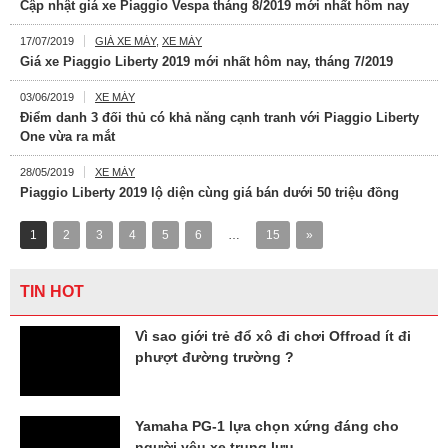
Cập nhật giá xe Piaggio Vespa tháng 8/2019 mới nhất hôm nay
17/07/2019
GIÁ XE MÁY
,
XE MÁY
Giá xe Piaggio Liberty 2019 mới nhất hôm nay, tháng 7/2019
03/06/2019
XE MÁY
Điểm danh 3 đối thủ có khả năng cạnh tranh với Piaggio Liberty
One vừa ra mắt
28/05/2019
XE MÁY
Piaggio Liberty 2019 lộ diện cùng giá bán dưới 50 triệu đồng
1
2
3
4
5
6
…
15
»
TIN HOT
Vì sao giới trẻ đổ xô đi chơi Offroad ít đi
phượt đường trường ?
Yamaha PG-1 lựa chọn xứng đáng cho
người yêu xe trung lưu