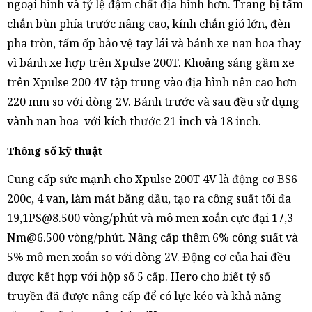
ngoại hình và tỷ lệ đậm chất địa hình hơn. Trang bị tấm
chắn bùn phía trước nâng cao, kính chắn gió lớn, đèn
pha tròn, tấm ốp bảo vệ tay lái và bánh xe nan hoa thay
vì bánh xe hợp trên Xpulse 200T.
Khoảng sáng gầm xe
trên Xpulse 200 4V tập trung vào địa hình nên cao hơn
220 mm so với dòng 2V. Bánh trước và sau đều sử dụng
vành nan hoa với kích thước 21 inch và 18 inch.
Thông số kỹ thuật
Cung cấp sức mạnh cho Xpulse 200T 4V là động cơ BS6
200c, 4 van, làm mát bằng dầu, tạo ra công suất tối đa
19,1PS@8.500 vòng/phút và mô men xoắn cực đại 17,3
Nm@6.500 vòng/phút. Nâng cấp thêm 6% công suất và
5% mô men xoắn so với dòng 2V. Động cơ của hai đều
được kết hợp với hộp số 5 cấp. Hero cho biết tỷ số
truyền đã được nâng cấp để có lực kéo và khả năng