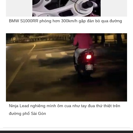
BMW S1000RR phóng hơn 300km/h gặp đàn bò qua đường
Ninja Lead nghiêng mình ôm cua như tay đua thứ thiệt trên
đường phố Sài Gòn