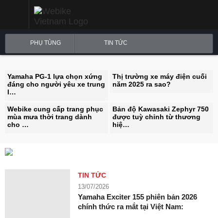
Offroad
ít
đi
phượt
đường
PHỤ TÙNG
TIN TỨC
trường
?
Yamaha PG-1 lựa chọn xứng
Thị trường xe máy điện cuối
đáng cho người yêu xe trung
năm 2025 ra sao?
l…
Webike cung cấp trang phục
Bản độ Kawasaki Zephyr 750
mùa mưa thời trang dành
được tuỳ chỉnh từ thương
cho …
hiệ…
TIN TỨC
13/07/2026
Yamaha Exciter 155 phiên bản 2026
chính thức ra mắt tại Việt Nam: