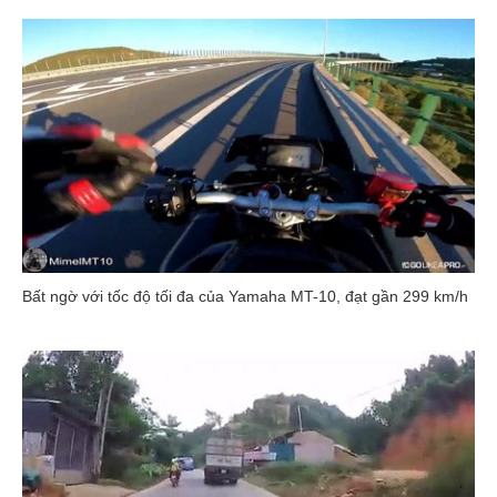
Bất ngờ với tốc độ tối đa của Yamaha MT-10, đạt gần 299 km/h