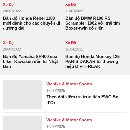
Xe Độ
Xe Độ
20/07/2022
11/07/2022
Bản độ Honda Rebel 1100
Bản độ BMW R100 RS
mới dành cho các chuyến đi
Scrambler 1982 với trái tim
đường dài
Boxer-twin cổ điển
Xe Độ
Xe Độ
26/04/2022
10/04/2022
Bản độ Yamaha SR400 của
Bản độ Honda Monkey 125
biker Kawaken đến từ Nhật
PARIS DAKAR từ thương
Bản
hiệu DIRTFREAK
Webike & Motor Sports
16/09/2025
Theo dõi kiểm tra trực tiếp EWC Bol
d’Or
Webike & Motor Sports
16/09/2025