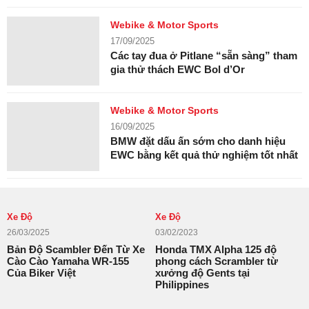
Webike & Motor Sports
17/09/2025
Các tay đua ở Pitlane “sẵn sàng” tham
gia thử thách EWC Bol d’Or
Webike & Motor Sports
16/09/2025
BMW đặt dấu ấn sớm cho danh hiệu
EWC bằng kết quả thử nghiệm tốt nhất
Xe Độ
Xe Độ
26/03/2025
03/02/2023
Bản Độ Scambler Đến Từ Xe
Honda TMX Alpha 125 độ
Cào Cào Yamaha WR-155
phong cách Scrambler từ
Của Biker Việt
xưởng độ Gents tại
Philippines