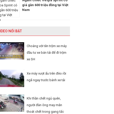
Ngắm chiếc Vespa Sprint có
giá gần 600 triệu đồng tại Việt
Nam
IDEO NỔI BẬT
Choáng với tên trộm xe máy
đầu tư xe bán tải để đi trộm
xe SH
Xe máy vượt ẩu trên đèo rồi
ngã ngay trước bánh xe tải
Khi thần chết ngủ quên,
người đàn ông may mắn
thoát chết trong gang tấc