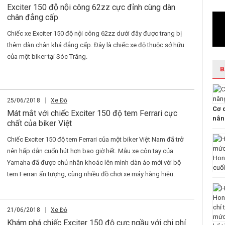
Exciter 150 độ nội công 62zz cực đỉnh cùng dàn
chân đẳng cấp
Chiếc xe Exciter 150 độ nội công 62zz dưới đây được trang bị
thêm dàn chân khá đẳng cấp. Đây là chiếc xe độ thuộc sở hữu
của một biker tại Sóc Trăng.
B
25/06/2018
Xe Độ
Cơ 
Mát mắt với chiếc Exciter 150 độ tem Ferrari cực
nâng
chất của biker Việt
Chiếc Exciter 150 độ tem Ferrari của một biker Việt Nam đã trở
nên hấp dẫn cuốn hút hơn bao giờ hết. Mẫu xe côn tay của
Yamaha đã được chủ nhân khoác lên mình dàn áo mới với bộ
tem Ferrari ấn tượng, cùng nhiều đồ chơi xe máy hàng hiệu.
21/06/2018
Xe Độ
Khám phá chiếc Exciter 150 độ cực ngầu với chi phí