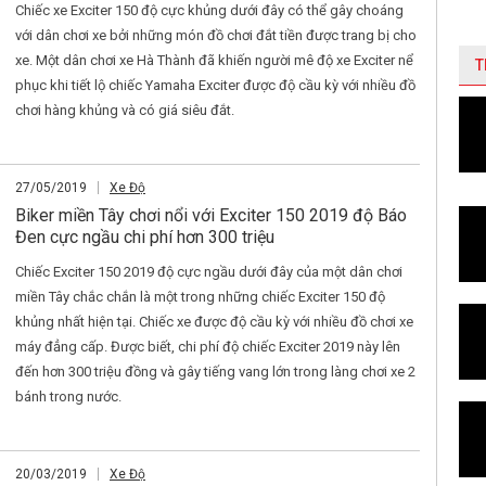
Chiếc xe Exciter 150 độ cực khủng dưới đây có thể gây choáng
với dân chơi xe bởi những món đồ chơi đắt tiền được trang bị cho
xe. Một dân chơi xe Hà Thành đã khiến người mê độ xe Exciter nể
T
phục khi tiết lộ chiếc Yamaha Exciter được độ cầu kỳ với nhiều đồ
chơi hàng khủng và có giá siêu đắt.
27/05/2019
Xe Độ
Biker miền Tây chơi nổi với Exciter 150 2019 độ Báo
Đen cực ngầu chi phí hơn 300 triệu
Chiếc Exciter 150 2019 độ cực ngầu dưới đây của một dân chơi
miền Tây chắc chắn là một trong những chiếc Exciter 150 độ
khủng nhất hiện tại. Chiếc xe được độ cầu kỳ với nhiều đồ chơi xe
máy đẳng cấp. Được biết, chi phí độ chiếc Exciter 2019 này lên
đến hơn 300 triệu đồng và gây tiếng vang lớn trong làng chơi xe 2
bánh trong nước.
20/03/2019
Xe Độ