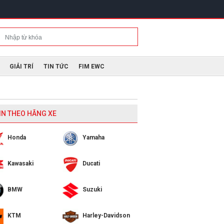
GIẢI TRÍ
TIN TỨC
FIM EWC
IN THEO HÃNG XE
Honda
Yamaha
Kawasaki
Ducati
BMW
Suzuki
KTM
Harley-Davidson