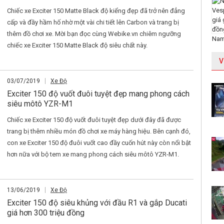
Chiếc xe Exciter 150 Matte Black độ kiểng đẹp đã trở nên đẳng
cấp và đầy hầm hố nhờ một vài chi tiết lên Carbon và trang bị
thêm đồ chơi xe. Mời bạn đọc cùng Webike.vn chiêm ngưỡng
chiếc xe Exciter 150 Matte Black độ siêu chất này.
V
03/07/2019
Xe Độ
Exciter 150 độ vuốt đuôi tuyệt đẹp mang phong cách
siêu môtô YZR-M1
Chiếc xe Exciter 150 độ vuốt đuôi tuyệt đẹp dưới đây đã được
trang bị thêm nhiều món đồ chơi xe máy hàng hiệu. Bên cạnh đó,
con xe Exciter 150 độ đuôi vuốt cao đầy cuốn hút này còn nổi bật
hơn nữa với bộ tem xe mang phong cách siêu môtô YZR-M1.
13/06/2019
Xe Độ
Exciter 150 độ siêu khủng với đầu R1 và gắp Ducati
giá hơn 300 triệu đồng