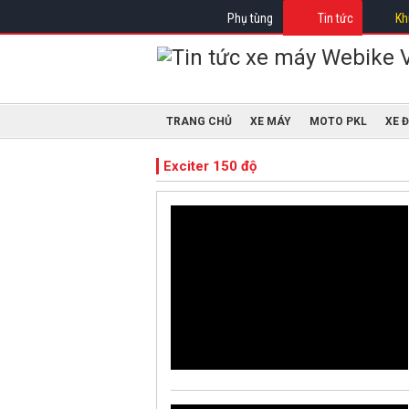
Phụ tùng
Tin tức
Kh
TRANG CHỦ
XE MÁY
MOTO PKL
XE 
Exciter 150 độ