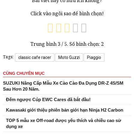
Bài viết này có hữu ích không?
Click vào ngôi sao để bình chọn!
Trung bình
3
/ 5. Số bình chọn:
2
Tags:
classic cafe racer
Moto Guzzi
Piaggio
CÙNG CHUYÊN MỤC
SUZUKI Nâng Cấp Mẫu Xe Cào Cào Đa Dụng DR-Z 4S/SM
Sau Hơn 20 Năm.
Đếm ngược Cúp EWC Cares đã bắt đầu!
Kawasaki giới thiệu phiên bản giới hạn Ninja H2 Carbon
TOP 5 mẫu xe Off-road được yêu thích và chiều cao sử
dụng xe