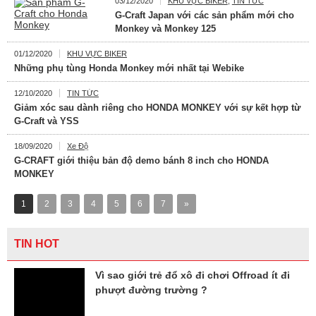
03/12/2020
KHU VỰC BIKER
,
TIN TỨC
G-Craft Japan với các sản phẩm mới cho
Monkey và Monkey 125
01/12/2020
KHU VỰC BIKER
Những phụ tùng Honda Monkey mới nhất tại Webike
12/10/2020
TIN TỨC
Giảm xóc sau dành riêng cho HONDA MONKEY với sự kết hợp từ
G-Craft và YSS
18/09/2020
Xe Độ
G-CRAFT giới thiệu bản độ demo bánh 8 inch cho HONDA
MONKEY
1
2
3
4
5
6
7
»
TIN HOT
Vì sao giới trẻ đổ xô đi chơi Offroad ít đi
phượt đường trường ?