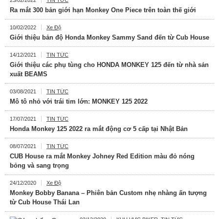
23/02/2022
TIN TỨC
Ra mắt 300 bản giới hạn Monkey One Piece trên toàn thế giới
10/02/2022
Xe Độ
Giới thiệu bản độ Honda Monkey Sammy Sand đến từ Cub House
14/12/2021
TIN TỨC
Giới thiệu các phụ tùng cho HONDA MONKEY 125 đến từ nhà sản
xuất BEAMS
03/08/2021
TIN TỨC
Mô tô nhỏ với trái tim lớn: MONKEY 125 2022
17/07/2021
TIN TỨC
Honda Monkey 125 2022 ra mắt động cơ 5 cấp tại Nhật Bản
08/07/2021
TIN TỨC
CUB House ra mắt Monkey Johney Red Edition màu đỏ nóng
bỏng và sang trọng
24/12/2020
Xe Độ
Monkey Bobby Banana – Phiên bản Custom nhẹ nhàng ấn tượng
từ Cub House Thái Lan