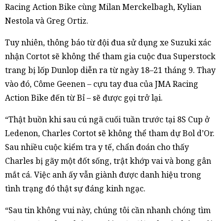
Racing Action Bike cùng Milan Merckelbagh, Kylian
Nestola và Greg Ortiz.
Tuy nhiên, thông báo từ đội đua sử dụng xe Suzuki xác
nhận Cortot sẽ không thể tham gia cuộc đua Superstock
trang bị lốp Dunlop diễn ra từ ngày 18–21 tháng 9. Thay
vào đó, Côme Geenen – cựu tay đua của JMA Racing
Action Bike đến từ Bỉ – sẽ được gọi trở lại.
“Thật buồn khi sau cú ngã cuối tuần trước tại 8S Cup ở
Ledenon, Charles Cortot sẽ không thể tham dự Bol d’Or.
Sau nhiều cuộc kiểm tra y tế, chẩn đoán cho thấy
Charles bị gãy một đốt sống, trật khớp vai và bong gân
mắt cá. Việc anh ấy vẫn giành được danh hiệu trong
tình trạng đó thật sự đáng kinh ngạc.
“Sau tin không vui này, chúng tôi cần nhanh chóng tìm