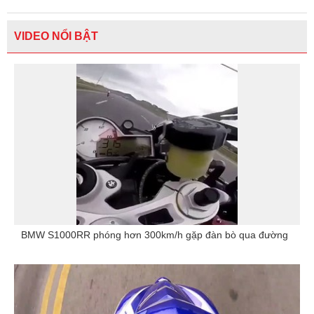
VIDEO NỔI BẬT
BMW S1000RR phóng hơn 300km/h gặp đàn bò qua đường