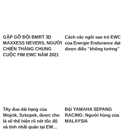
GẶP GỠ ĐỘI BMRT 3D
Cách các ngôi sao trẻ EWC
MAXXESS NEVERS, NGƯỜI
của Energie Endurance đạt
CHIẾN THẮNG CHUNG
được điều “không tưởng”
CUỘC FIM EWC NĂM 2021
TAy đua dài hạng của
Đội YAMAHA SEPANG
Wojcik, Szkopek, được cho
RACING: Người hùng của
là sẽ thể hiện rõ nét tốc độ
MALAYSIA
và tính nhất quán tại EW…