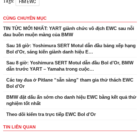
Tags:
FIM EWC
CÙNG CHUYÊN MỤC
TIN TỨC MỚI NHẤT: YART giành chức vô địch EWC sau nỗi
đau buồn muộn màng của BMW
Sau 16 giờ: Yoshimura SERT Motul dẫn đầu bảng xếp hạng
Bol d’Or, sáng kiến ​​giành danh hiệu E…
Sau 8 giờ: Yoshimura SERT Motul dẫn đầu Bol d’Or, BMW
dẫn trước YART – Yamaha trong cuộc…
Các tay đua ở Pitlane “sẵn sàng” tham gia thử thách EWC
Bol d’Or
BMW đặt dấu ấn sớm cho danh hiệu EWC bằng kết quả thử
nghiệm tốt nhất
Theo dõi kiểm tra trực tiếp EWC Bol d’Or
TIN LIÊN QUAN