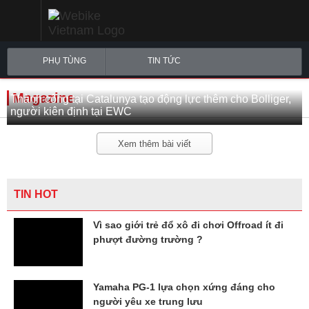
PHỤ TÙNG
TIN TỨC
Magazine
Thành công tại Catalunya tạo động lực thêm cho Bolliger,
người kiên định tại EWC
Xem thêm bài viết
TIN HOT
Vì sao giới trẻ đổ xô đi chơi Offroad ít đi
phượt đường trường ?
Yamaha PG-1 lựa chọn xứng đáng cho
người yêu xe trung lưu