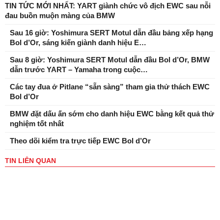
TIN TỨC MỚI NHẤT: YART giành chức vô địch EWC sau nỗi
đau buồn muộn màng của BMW
Sau 16 giờ: Yoshimura SERT Motul dẫn đầu bảng xếp hạng
Bol d’Or, sáng kiến ​​giành danh hiệu E…
Sau 8 giờ: Yoshimura SERT Motul dẫn đầu Bol d’Or, BMW
dẫn trước YART – Yamaha trong cuộc…
Các tay đua ở Pitlane “sẵn sàng” tham gia thử thách EWC
Bol d’Or
BMW đặt dấu ấn sớm cho danh hiệu EWC bằng kết quả thử
nghiệm tốt nhất
Theo dõi kiểm tra trực tiếp EWC Bol d’Or
TIN LIÊN QUAN