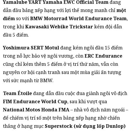
Yamalube YART Yamaha EWC Official Team
đang
dẫn đầu bảng xếp hạng với lợi thế mong manh chỉ
một
điểm
so với
BMW Motorrad World Endurance Team
,
trong khi
Kawasaki Webike Trickstar
kém đội dẫn
đầu 5 điểm.
Yoshimura SERT Motul
đang kém ngôi đầu 15 điểm
trong nỗ lực bảo vệ ngôi vương, còn
ERC Endurance
cũng chỉ kém thêm 5 điểm ở vị trí thứ năm, vẫn còn
nguyên cơ hội cạnh tranh sau một mùa giải ấn tượng
với sức mạnh từ BMW.
Team Étoile
đang dẫn đầu cuộc đua giành ngôi vô địch
FIM Endurance World Cup
, sau khi vượt qua
National Motos Honda FMA
– nhà vô địch năm ngoái –
để chiếm vị trí số một trên bảng xếp hạng nhờ chiến
thắng ở hạng mục
Superstock (sử dụng lốp Dunlop)