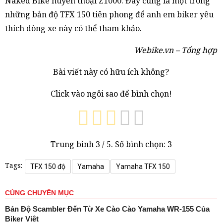
Naked Bike huyền thoại Z1000. Đây cũng là một trong
những bản độ TFX 150 tiên phong để anh em biker yêu
thích dòng xe này có thể tham khảo.
Webike.vn – Tổng hợp
Bài viết này có hữu ích không?
Click vào ngôi sao để bình chọn!
Trung bình
3
/ 5. Số bình chọn:
3
Tags:
TFX 150 độ
Yamaha
Yamaha TFX 150
CÙNG CHUYÊN MỤC
Bản Độ Scambler Đến Từ Xe Cào Cào Yamaha WR-155 Của
Biker Việt