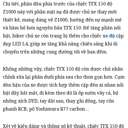
Chi tiết, phần đầu phía trước của chiếc TFX 150 độ
Z1000 này với phần mặt nạ đã được chủ xe thay mới
thiết kế, mang dáng vẻ Z1000, hướng đến sự mạnh mẽ
và hầm hố hơn nguyên bản TFX 150. Để tăng phần nổi
bật, biker chủ xe còn trang bị thêm cho chiếc
xe độ
cặp
đẹp LED L4, giúp xe tăng khả năng chiếu sáng khi di
chuyển trên những cung đường tối về ban đêm.
Không những vậy, chiếc TFX 150 độ còn được chủ nhân
chỉnh sửa lại phần đuôi phía sau cho thon gọn hơn. Cụm
đèn hậu của xe được tích hợp thêm cặp đèn xi nhan nổi
bật đầy bắt mắt, đi kèm theo đó là ốp sườn vây cá, bộ
nhông xích DYD, tay dắt sau, thay ghi đông, tay côn
phanh RCB, pô Yoshimura R77 carbon…
Xét về kiểu dáng và thông số kỹ thuật, chiếc TFX 150 độ