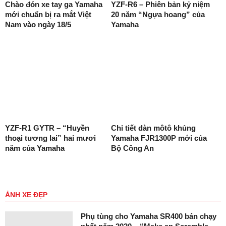
Chào đón xe tay ga Yamaha
YZF-R6 – Phiên bản kỷ niệm
mới chuẩn bị ra mắt Việt
20 năm “Ngựa hoang” của
Nam vào ngày 18/5
Yamaha
YZF-R1 GYTR – “Huyền
Chi tiết dàn môtô khủng
thoại tương lai” hai mươi
Yamaha FJR1300P mới của
năm của Yamaha
Bộ Công An
ẢNH XE ĐẸP
Phụ tùng cho Yamaha SR400 bán chạy