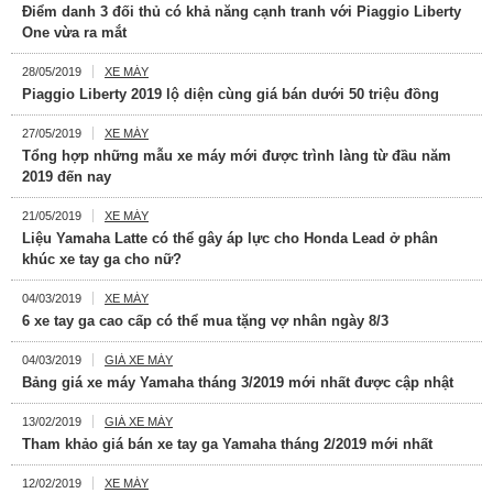
Điểm danh 3 đối thủ có khả năng cạnh tranh với Piaggio Liberty
One vừa ra mắt
28/05/2019
XE MÁY
Piaggio Liberty 2019 lộ diện cùng giá bán dưới 50 triệu đồng
27/05/2019
XE MÁY
Tổng hợp những mẫu xe máy mới được trình làng từ đầu năm
2019 đến nay
21/05/2019
XE MÁY
Liệu Yamaha Latte có thể gây áp lực cho Honda Lead ở phân
khúc xe tay ga cho nữ?
04/03/2019
XE MÁY
6 xe tay ga cao cấp có thể mua tặng vợ nhân ngày 8/3
04/03/2019
GIÁ XE MÁY
Bảng giá xe máy Yamaha tháng 3/2019 mới nhất được cập nhật
13/02/2019
GIÁ XE MÁY
Tham khảo giá bán xe tay ga Yamaha tháng 2/2019 mới nhất
12/02/2019
XE MÁY