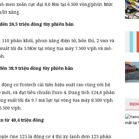
 mô-men xoắn cực đại 8.6 Nm tại 6.500 vòng/phút. Mức
/lít xăng.
ến 26,5 triệu đồng tùy phiên bản
 110 phân khối, phun xăng điện tử, bốn thì, 2 van và
uất tối đa 5.9Kw tại vòng tua máy 7.500 v/ph và mô-
ph.
ến 38,9 triệu đồng tùy phiên bản
động cơ Ecotech cải tiến hiệu suất cao cùng với hệ
 mới, và đạt tiêu chuẩn Euro 4. Dung tích 124,6 phân
ng suất tối đa 9.7 mã lực tại vòng tua máy 8.500 v/ph
DỊC
.500 v/ph.
từ 40,4 triệu đồng
le One 125 là động cơ 4 thì xy-lanh đơn 125 phân