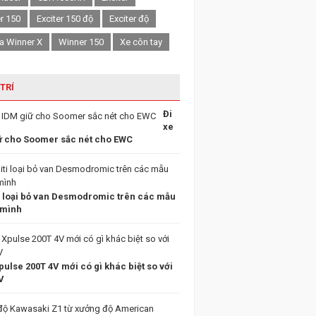
er 150
Exciter 150 độ
Exciter độ
a Winner X
Winner 150
Xe côn tay
 TRÍ
Đi
xe
ữ cho Soomer sắc nét cho EWC
i loại bỏ van Desmodromic trên các mẫu
 mình
ulse 200T 4V mới có gì khác biệt so với
V