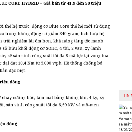
CORE HYBRID – Giá bán từ 41,9 đến 50 triệu
ới thế hệ trước, động cơ Blue Core thế hệ mới sử dụng
có trọng lượng động cơ giảm 840 gram, tích hợp hệ
n trải nghiệm lái êm hơn, khả năng tăng tốc mạnh
Xe sở hữu khối động cơ SOHC, 4 thì, 2 van, xy-lanh
ày sẽ sản sinh công suất tối đa 8 mã lực tại vòng tua
 đại đạt 10,4 Nm từ 5.000 v/ph. Hệ thống chống bó
bản đặc biệt.
triệu đồng
TIN
 cháy cưỡng bức, làm mát bằng không khí, 4 kỳ, xy-
ối, sản sinh công suất tối đa 6,59 kW và mô-men
Yamaha
iệu đồng
ra mắt 
13/07/2