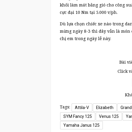
khối làm mát bằng gió cho công su
cực đại 10 Nm tại 5.000 v/ph.
Dù lựa chọn chiếc xe nào trong da
mừng ngày 8-3 thì đây vẫn là món 
chị em trong ngày lễ này.
Bài vi
Click 
Khô
Tags:
Attila-V
Elizabeth
Grand
SYM Fancy 125
Venus 125
Ya
Yamaha Janus 125