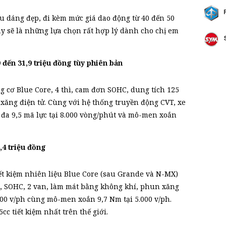
ểu dáng đẹp, đi kèm mức giá dao động từ 40 đến 50
ày sẽ là những lựa chọn rất hợp lý dành cho chị em
ến 31,9 triệu đồng tùy phiên bản
 cơ Blue Core, 4 thì, cam đơn SOHC, dung tích 125
ăng điện tử. Cùng với hệ thống truyền động CVT, xe
 đa 9,5 mã lực tại 8.000 vòng/phút và mô-men xoắn
4 triệu đồng
t kiệm nhiên liệu Blue Core (sau Grande và N-MX)
ơn, SOHC, 2 van, làm mát bằng không khí, phun xăng
.500 v/ph cùng mô-men xoắn 9,7 Nm tại 5.000 v/ph.
cc tiết kiệm nhất trên thế giới.