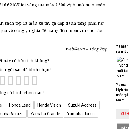
ất 6.62 kW tại vòng tua máy 7.500 v/ph, mô-men xoắn
nh sách top 13 mẫu xe tay ga đẹp dành tặng phái nữ
quà vô cùng ý nghĩa để mang đến niềm vui cho các
Yamaha
Webike.vn – Tổng hợp
ra mắt 
ết này có hữu ích không?
vào ngôi sao để bình chọn!
Yamaha
Hybrid
ng có bình chọn nào!
mắt tại
Nam
e
Honda Lead
Honda Vision
Suzuki Address
XU 
maha Acruzo
Yamaha Grande
Yamaha Janus
Cafe 