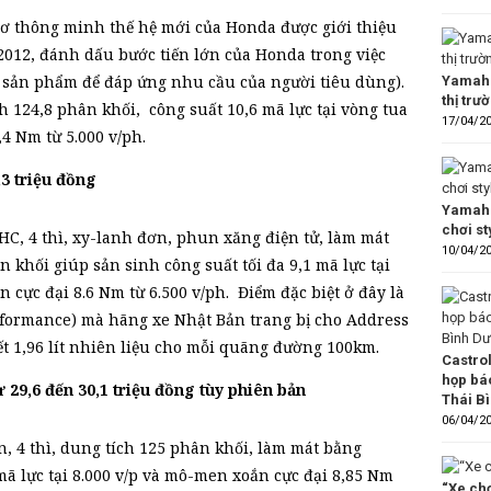
cơ thông minh thế hệ mới của Honda được giới thiệu
2012, đánh dấu bước tiến lớn của Honda trong việc
a sản phẩm để đáp ứng nhu cầu của người tiêu dùng).
Yamaha
thị trư
h 124,8 phân khối, công suất 10,6 mã lực tại vòng tua
17/04/2
4 Nm từ 5.000 v/ph.
3 triệu đồng
Yamaha
chơi s
C, 4 thì, xy-lanh đơn, phun xăng điện tử, làm mát
10/04/2
 khối giúp sản sinh công suất tối đa 9,1 mã lực tại
 cực đại 8.6 Nm từ 6.500 v/ph. Điểm đặc biệt ở đây là
rformance) mà hãng xe Nhật Bản trang bị cho Address
hết 1,96 lít nhiên liệu cho mỗi quãng đường 100km.
Castro
họp bá
29,6 đến 30,1 triệu đồng tùy phiên bản
Thái B
06/04/2
, 4 thì, dung tích 125 phân khối, làm mát bằng
mã lực tại 8.000 v/p và mô-men xoắn cực đại 8,85 Nm
“Xe chơ