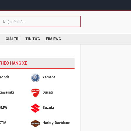
GIẢI TRÍ
TIN TỨC
FIM EWC
 THEO HÃNG XE
Honda
Yamaha
Kawasaki
Ducati
BMW
Suzuki
KTM
Harley-Davidson