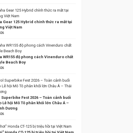
 Gear 125 Hybrid chính thức ra mắt tại
ờng Việt Nam
026
 WR155 độ phong cách Vinenduro chất
tyle Beach Boy
026
l Superbike Fest 2026 – Toàn cảnh buổi
o Lễ hội Mô Tô phân khối lớn Châu Á –
ình Dương
026
i” Honda CT-125 bị triệu hồi tại Việt Nam