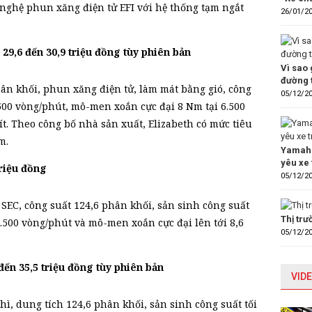
g nghệ phun xăng điện tử EFI với hệ thống tạm ngắt
26/01/2
9,6 đến 30,9 triệu đồng tùy phiên bản
Vì sao 
đường 
hân khối, phun xăng điện tử, làm mát bằng gió, công
05/12/2
.500 vòng/phút, mô-men xoắn cực đại 8 Nm tại 6.500
ít. Theo công bố nhà sản xuất, Elizabeth có mức tiêu
m.
Yamaha
yêu xe 
riệu đồng
05/12/2
 SEC, công suất 124,6 phân khối, sản sinh công suất
Thị tr
7.500 vòng/phút và mô-men xoắn cực đại lên tới 8,6
05/12/2
ến 35,5 triệu đồng tùy phiên bản
VIDE
ì, dung tích 124,6 phân khối, sản sinh công suất tối