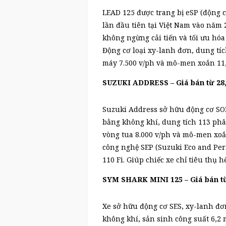
LEAD 125 được trang bị eSP (động 
lần đầu tiên tại Việt Nam vào năm 
không ngừng cải tiến và tối ưu hó
Động cơ loại xy-lanh đơn, dung tíc
máy 7.500 v/ph và mô-men xoắn 11,
SUZUKI ADDRESS – Giá bán từ 28,
Suzuki Address sở hữu động cơ SOH
bằng không khí, dung tích 113 phân
vòng tua 8.000 v/ph và mô-men xoắn
công nghệ SEP (Suzuki Eco and Pe
110 Fi. Giúp chiếc xe chỉ tiêu thụ 
SYM SHARK MINI 125 – Giá bán từ 
Xe sở hữu động cơ SES, xy-lanh đơn
không khí, sản sinh công suất 6,2 