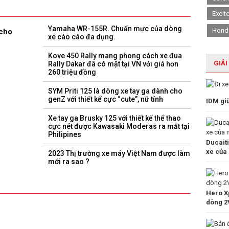
Excit
Yamaha WR-155R. Chuẩn mực của dòng
Hond
 cho
xe cào cào đa dụng.
Kove 450 Rally mang phong cách xe đua
GIẢI
Rally Dakar đã có mặt tại VN với giá hơn
260 triệu đồng
SYM Priti 125 là dòng xe tay ga dành cho
genZ với thiết kế cực “cute”, nữ tính
IDM gi
Xe tay ga Brusky 125 với thiết kế thể thao
cực nét được Kawasaki Moderas ra mắt tại
Philipines
Ducait
xe của
2023 Thị trường xe máy Việt Nam được làm
mới ra sao ?
Hero Xp
dòng 2