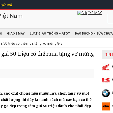
uyến mãi
ĐỘ
GIÁ XE MÁY
LUẬT GIAO THÔNG – ATGT
BẢO DƯỠNG – SỬA CHỮA
iá 50 triệu có thể mua tặng vợ mừng 8-3
 giá 50 triệu có thể mua tặng vợ mừng
TIN
n, các ông chồng nếu muốn lựa chọn tặng vợ một
 chất lượng thì đây là danh sách mà các bạn có thể
y ga đẹp trong tầm giá 50 triệu dành cho phái đẹp