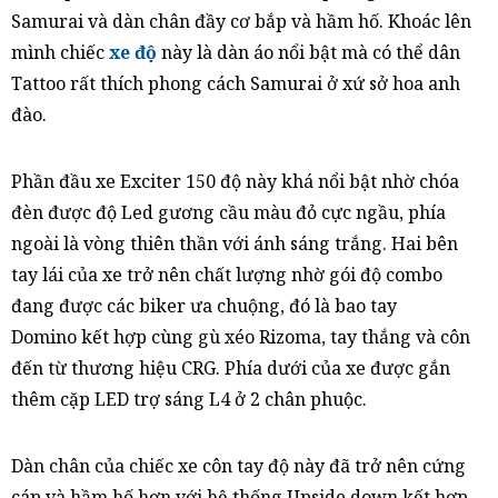
Samurai và dàn chân đầy cơ bắp và hầm hố. Khoác lên
mình chiếc
xe độ
này là dàn áo nổi bật mà có thể dân
Tattoo rất thích phong cách Samurai ở xứ sở hoa anh
đào.
Phần đầu xe Exciter 150 độ này khá nổi bật nhờ chóa
đèn được độ Led gương cầu màu đỏ cực ngầu, phía
ngoài là vòng thiên thần với ánh sáng trắng. Hai bên
tay lái của xe trở nên chất lượng nhờ gói độ combo
đang được các biker ưa chuộng, đó là bao tay
Domino kết hợp cùng gù xéo Rizoma, tay thắng và côn
đến từ thương hiệu CRG. Phía dưới của xe được gắn
thêm cặp LED trợ sáng L4 ở 2 chân phuộc.
Dàn chân của chiếc xe côn tay độ này đã trở nên cứng
cáp và hầm hố hơn với hệ thống Upside down kết hợp