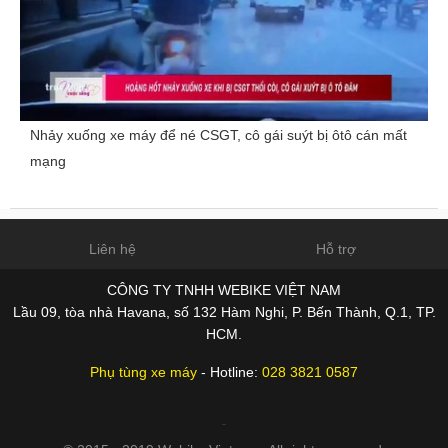
Nhảy xuống xe máy để né CSGT, cô gái suýt bị ôtô cán mất
mạng
Liên hệ
Hỗ trợ
CÔNG TY TNHH WEBIKE VIỆT NAM
Lầu 09, tòa nhà Havana, số 132 Hàm Nghi, P. Bến Thành, Q.1, TP.
HCM.
Phụ tùng xe máy
- Hotline:
028 3821 0587