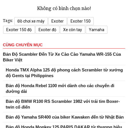
Không có bình chọn nào!
Tags:
Đồ chơi xe máy
Exciter
Exciter 150
Exciter 150 độ
Exciter độ
Xe côn tay
Yamaha
CÙNG CHUYÊN MỤC
Bản Độ Scambler Đến Từ Xe Cào Cào Yamaha WR-155 Của
Biker Việt
Honda TMX Alpha 125 độ phong cách Scrambler từ xưởng
độ Gents tại Philippines
Bản độ Honda Rebel 1100 mới dành cho các chuyến đi
đường dài
Bản độ BMW R100 RS Scrambler 1982 với trái tim Boxer-
twin cổ điển
Bản độ Yamaha SR400 của biker Kawaken đến từ Nhật Bản
Bản độ Honda Monkey 125 PARIS DAKAR từ thương hiệu