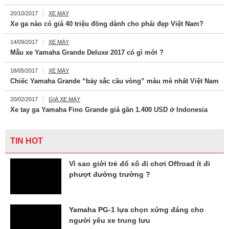
20/10/2017
XE MÁY
Xe ga nào có giá 40 triệu đồng dành cho phái đẹp Việt Nam?
14/09/2017
XE MÁY
Mẫu xe Yamaha Grande Deluxe 2017 có gì mới ?
18/05/2017
XE MÁY
Chiếc Yamaha Grande “bảy sắc cầu vòng” màu mè nhất Việt Nam
20/02/2017
GIÁ XE MÁY
Xe tay ga Yamaha Fino Grande giá gần 1.400 USD ở Indonesia
TIN HOT
Vì sao giới trẻ đổ xô đi chơi Offroad ít đi
phượt đường trường ?
Yamaha PG-1 lựa chọn xứng đáng cho
người yêu xe trung lưu