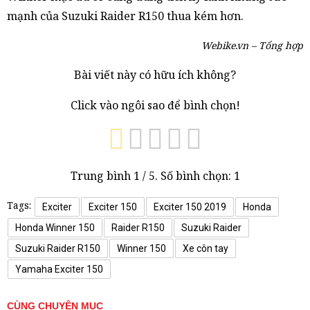
mạnh của Suzuki Raider R150 thua kém hơn.
Webike.vn – Tổng hợp
Bài viết này có hữu ích không?
Click vào ngôi sao để bình chọn!
Trung bình
1
/ 5. Số bình chọn:
1
Tags:
Exciter
Exciter 150
Exciter 150 2019
Honda
Honda Winner 150
Raider R150
Suzuki Raider
Suzuki Raider R150
Winner 150
Xe côn tay
Yamaha Exciter 150
CÙNG CHUYÊN MỤC