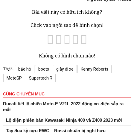
Bài viết này có hữu ích không?
Click vào ngôi sao để bình chọn!
Không có bình chọn nào!
Tags:
bảo hộ
boots
giày đi xe
Kenny Roberts
MotoGP
Supertech R
CÙNG CHUYÊN MỤC
Ducati tiết lộ chiếc Moto-E V21L 2022 động cơ điện sắp ra
mắt
Lộ diện phiên bản Kawasaki Ninja 400 và Z400 2023 mới
Tay đua kỳ cựu EWC – Rossi chuẩn bị nghỉ hưu