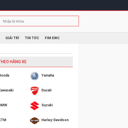
GIẢI TRÍ
TIN TỨC
FIM EWC
 THEO HÃNG XE
Honda
Yamaha
Kawasaki
Ducati
BMW
Suzuki
KTM
Harley-Davidson