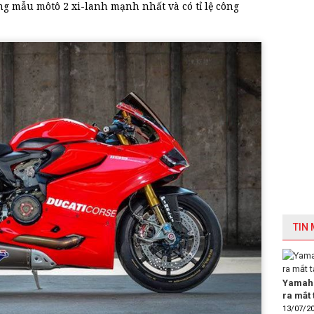
ng mẫu môtô 2 xi-lanh mạnh nhất và có tỉ lệ công
TIN
Yamaha
ra mắt 
13/07/2