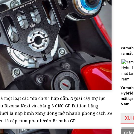
Yamaha
ra mắt 
Yamaha
Hybrid
à một loạt các “đồ chơi” hấp dẫn. Ngoài cây trợ lực
mắt tại
Nam
dầu Rizoma Next và chảng 3 CNC GP Edition bằng
 dưới là nắp bình xăng đóng mở nhanh phong cách
xe
XU 
ên là cặp cùm phanh/côn Brembo GP.
Cafe 