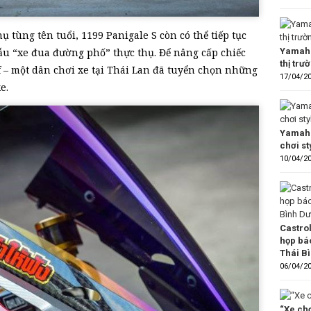
 tùng tên tuổi, 1199 Panigale S còn có thể tiếp tục
Yamaha
u “xe đua đường phố” thực thụ. Để nâng cấp chiếc
thị trư
f – một dân chơi xe tại Thái Lan đã tuyển chọn những
17/04/2
e.
Yamaha
chơi s
10/04/2
Castro
họp bá
Thái B
06/04/2
“Xe chơ