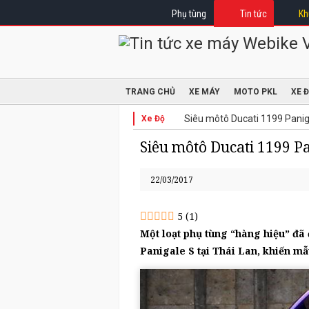
Phụ tùng
Tin tức
Kh
TRANG CHỦ
XE MÁY
MOTO PKL
XE 
Siêu môtô Ducati 1199 Paniga
Xe Độ
Siêu môtô Ducati 1199 Pa
22/03/2017
5
(
1
)
Một loạt phụ tùng “hàng hiệu” đã 
Panigale S tại Thái Lan, khiến m