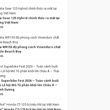
 Gear 125 Hybrid chính thức ra mắt tại
ờng Việt Nam
026
 WR155 độ phong cách Vinenduro chất
tyle Beach Boy
026
l Superbike Fest 2026 – Toàn cảnh buổi
o Lễ hội Mô Tô phân khối lớn Châu Á –
ình Dương
026
i” Honda CT-125 bị triệu hồi tại Việt Nam