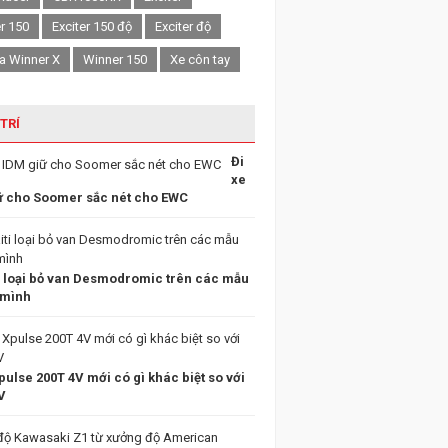
er 150
Exciter 150 độ
Exciter độ
a Winner X
Winner 150
Xe côn tay
 TRÍ
Đi
xe
ữ cho Soomer sắc nét cho EWC
i loại bỏ van Desmodromic trên các mẫu
 mình
ulse 200T 4V mới có gì khác biệt so với
V