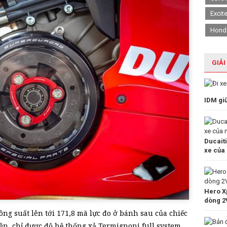
Excit
Hond
GIẢI
IDM gi
Ducait
xe của
Hero Xp
dòng 2
ng suất lên tới 171,8 mã lực đo ở bánh sau của chiếc
ên, chỉ được độ hệ thống xả Termignoni full system