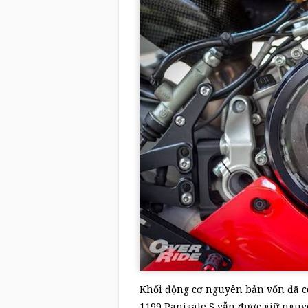
Khối động cơ nguyên bản vốn đã cô
1199 Panigale S vẫn được giữ nguy