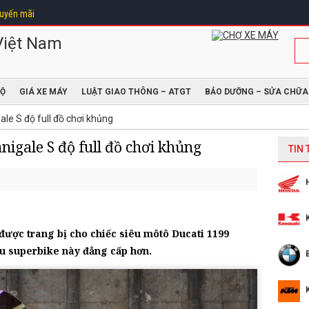
uyến mãi
ĐỘ
GIÁ XE MÁY
LUẬT GIAO THÔNG – ATGT
BẢO DƯỠNG – SỬA CHỮA
le S độ full đồ chơi khủng
nigale S độ full đồ chơi khủng
TIN
được trang bị cho chiếc siêu môtô Ducati 1199
ẫu superbike này đẳng cấp hơn.