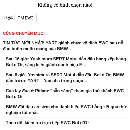
Không có bình chọn nào!
Tags:
FIM EWC
CÙNG CHUYÊN MỤC
TIN TỨC MỚI NHẤT: YART giành chức vô địch EWC sau nỗi
đau buồn muộn màng của BMW
Sau 16 giờ: Yoshimura SERT Motul dẫn đầu bảng xếp hạng
Bol d’Or, sáng kiến ​​giành danh hiệu E…
Sau 8 giờ: Yoshimura SERT Motul dẫn đầu Bol d’Or, BMW
dẫn trước YART – Yamaha trong cuộc…
Các tay đua ở Pitlane “sẵn sàng” tham gia thử thách EWC
Bol d’Or
BMW đặt dấu ấn sớm cho danh hiệu EWC bằng kết quả thử
nghiệm tốt nhất
Theo dõi kiểm tra trực tiếp EWC Bol d’Or