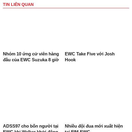
TIN LIÊN QUAN
Nhóm 10 ứng cử viên hàng
EWC Take Five với Josh
đầu của EWC Suzuka 8 giờ
Hook
ADSS97 cho bốn người tại
Nhiều đội đua mới xuất hiện
EWC khi Walker khởi động
tại FIM EWC