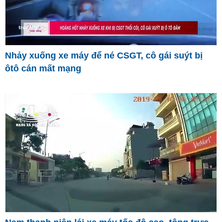
Nhảy xuống xe máy để né CSGT, cô gái suýt bị
ôtô cán mất mạng