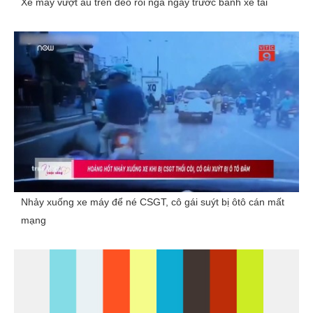
Xe máy vượt ẩu trên đèo rồi ngã ngay trước bánh xe tải
Nhảy xuống xe máy để né CSGT, cô gái suýt bị ôtô cán mất
mạng