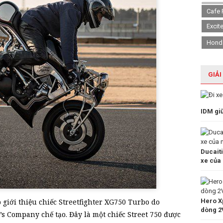
Cafe 
Excit
Hond
GIẢI
IDM gi
Ducait
xe của
Hero Xp
 giới thiệu chiếc Streetfighter XG750 Turbo do
dòng 2
s Company chế tạo. Đây là một chiếc Street 750 được