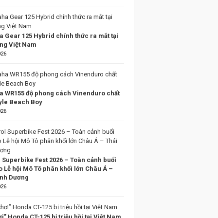
 Gear 125 Hybrid chính thức ra mắt tại
ờng Việt Nam
026
 WR155 độ phong cách Vinenduro chất
tyle Beach Boy
026
l Superbike Fest 2026 – Toàn cảnh buổi
o Lễ hội Mô Tô phân khối lớn Châu Á –
ình Dương
026
i” Honda CT-125 bị triệu hồi tại Việt Nam