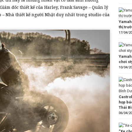
Giám đốc thiết kế của Harley, Frank Savage – Quản lý
 – Nhà thiết kế người Nhật duy nhất trong studio của
Yamaha
thị trư
17/04/2
Yamaha
chơi s
10/04/2
Castro
họp bá
Thái B
06/04/2
“Xe chơ