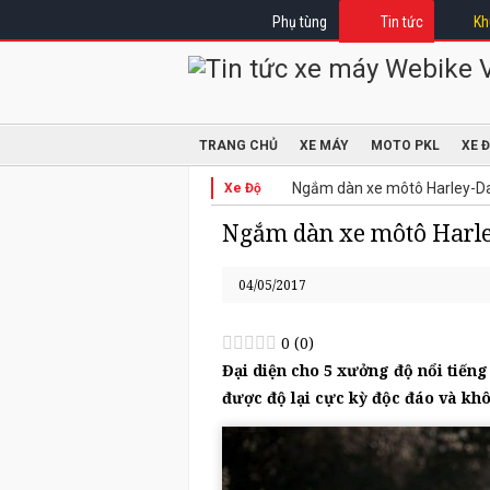
Phụ tùng
Tin tức
Kh
TRANG CHỦ
XE MÁY
MOTO PKL
XE 
Ngắm dàn xe môtô Harley-Da
Xe Độ
Ngắm dàn xe môtô Harley
04/05/2017
0
(
0
)
Đại diện cho 5 xưởng độ nổi tiếng
được độ lại cực kỳ độc đáo và k