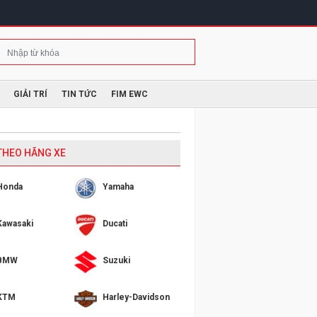
GIẢI TRÍ
TIN TỨC
FIM EWC
 THEO HÃNG XE
Honda
Yamaha
Kawasaki
Ducati
BMW
Suzuki
KTM
Harley-Davidson