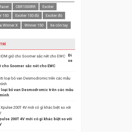
Racer
CBR1000RR
Exciter
er 150
Exciter 150 độ
Exciter độ
a Winner X
Winner 150
Xe côn tay
 TRÍ
Đi
xe
ữ cho Soomer sắc nét cho EWC
i loại bỏ van Desmodromic trên các mẫu
 mình
ulse 200T 4V mới có gì khác biệt so với
V