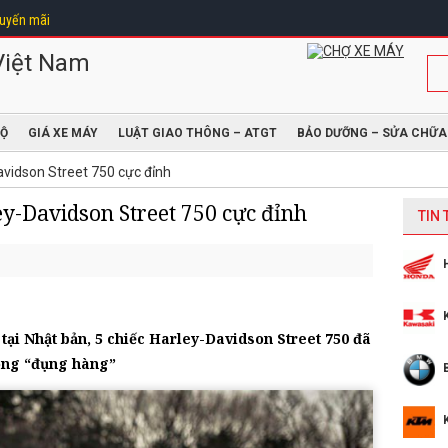
uyến mãi
ĐỘ
GIÁ XE MÁY
LUẬT GIAO THÔNG – ATGT
BẢO DƯỠNG – SỬA CHỮA
vidson Street 750 cực đỉnh
-Davidson Street 750 cực đỉnh
TIN
 tại Nhật bản, 5 chiếc Harley-Davidson Street 750 đã
hông “đụng hàng”