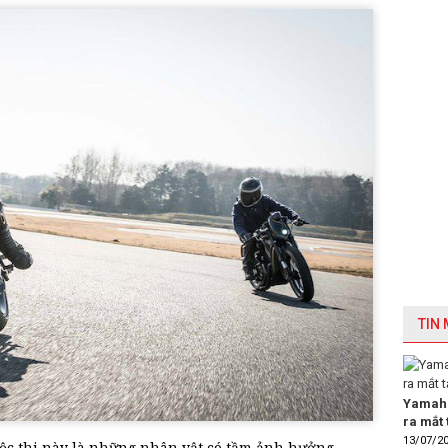
TIN
Yamaha
ra mắt 
13/07/2
c thi này là những nhân vật có tầm ảnh hưởng