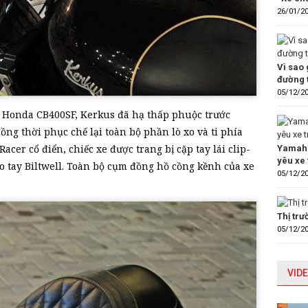
26/01/2
Vì sao 
đường 
05/12/2
c Honda CB400SF, Kerkus đã hạ thấp phuộc trước
ng thời phục chế lại toàn bộ phần lò xo và ti phía
cer cổ điển, chiếc xe được trang bị cặp tay lái clip-
Yamaha
yêu xe 
o tay Biltwell. Toàn bộ cụm đồng hồ cồng kềnh của xe
05/12/2
Thị tr
05/12/2
VIDE