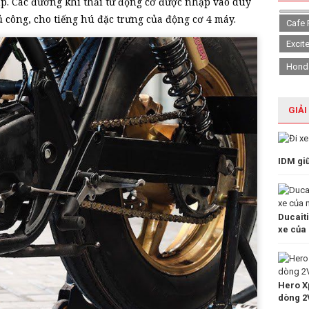
lập. Các đường khí thải từ động cơ được nhập vào duy
 công, cho tiếng hú đặc trưng của động cơ 4 máy.
Cafe 
Excit
Hond
GIẢI
IDM gi
Ducait
xe của
Hero Xp
dòng 2