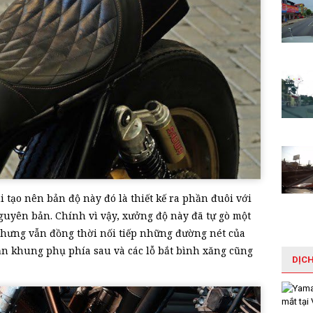
 tạo nên bản độ này đó là thiết kế ra phần đuôi với
guyên bản. Chính vì vậy, xưởng độ này đã tự gò một
nhưng vẫn đồng thời nối tiếp những đường nét của
n khung phụ phía sau và các lỗ bắt bình xăng cũng
DỊC