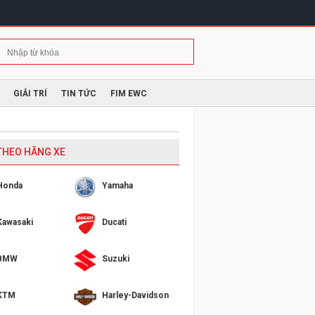
GIẢI TRÍ
TIN TỨC
FIM EWC
 THEO HÃNG XE
Honda
Yamaha
Kawasaki
Ducati
BMW
Suzuki
KTM
Harley-Davidson