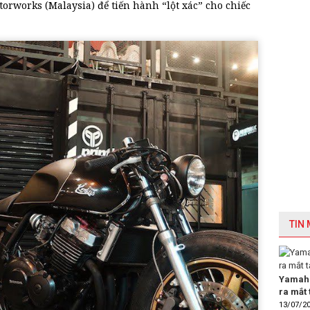
rworks (Malaysia) để tiến hành “lột xác” cho chiếc
TIN
Yamaha
ra mắt 
13/07/2