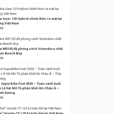
 Gear 125 Hybrid chính thức ra mắt tại
ờng Việt Nam
026
 WR155 độ phong cách Vinenduro chất
tyle Beach Boy
026
l Superbike Fest 2026 – Toàn cảnh buổi
o Lễ hội Mô Tô phân khối lớn Châu Á –
ình Dương
026
i” Honda CT-125 bị triệu hồi tại Việt Nam