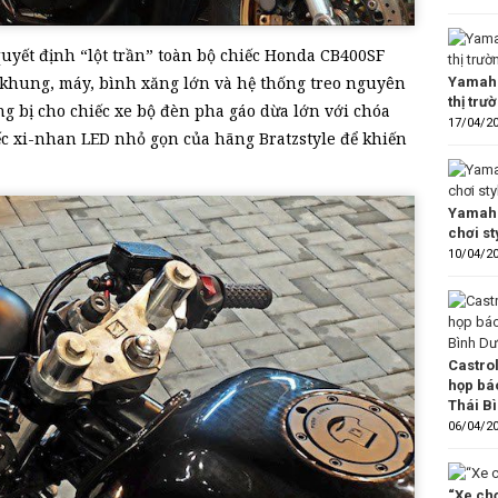
quyết định “lột trần” toàn bộ chiếc Honda CB400SF
 khung, máy, bình xăng lớn và hệ thống treo nguyên
Yamaha
thị trư
ng bị cho chiếc xe bộ đèn pha gáo dừa lớn với chóa
17/04/2
c xi-nhan LED nhỏ gọn của hãng Bratzstyle để khiến
Yamaha
chơi s
10/04/2
Castro
họp bá
Thái B
06/04/2
“Xe chơ