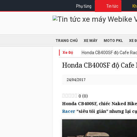
Phụ tùng
Tin tức
Kh
TRANG CHỦ
XE MÁY
MOTO PKL
XE 
Honda CB400SF độ Cafe Racer
Xe Độ
Honda CB400SF độ Cafe R
24/04/2017
0
(
0
)
Honda CB400SF, chiếc Naked Bike 
Racer
“siêu tối giản” nhưng lại cự