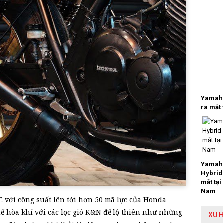
Yamaha
ra mắt 
Yamaha
Hybrid
mắt tại
Nam
C với công suất lên tới hơn 50 mã lực của Honda
ế hòa khí với các lọc gió K&N để lộ thiên như những
XU 