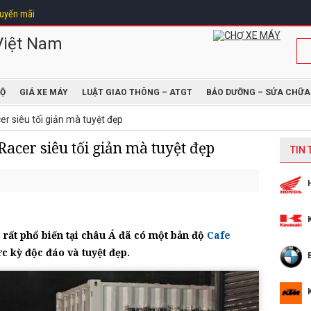
uyến mãi
ĐỘ
GIÁ XE MÁY
LUẬT GIAO THÔNG – ATGT
BẢO DƯỠNG – SỬA CHỮA
 siêu tối giản mà tuyệt đẹp
acer siêu tối giản mà tuyệt đẹp
TIN
rất phổ biến tại châu Á đã có một bản độ
Cafe
c kỳ độc đáo và tuyệt đẹp.