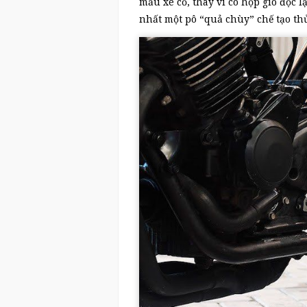
mẫu xe cổ, thay vì có hộp gió độc 
nhất một pô “quả chùy” chế tạo thủ