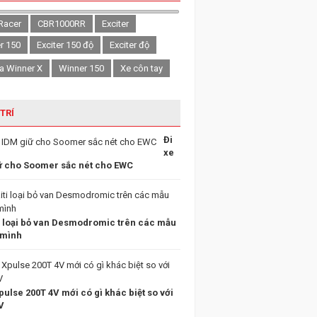
Racer
CBR1000RR
Exciter
er 150
Exciter 150 độ
Exciter độ
a Winner X
Winner 150
Xe côn tay
 TRÍ
Đi
xe
ữ cho Soomer sắc nét cho EWC
i loại bỏ van Desmodromic trên các mẫu
 mình
ulse 200T 4V mới có gì khác biệt so với
V