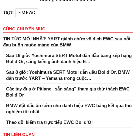
Tags:
FIM EWC
CÙNG CHUYÊN MỤC
TIN TỨC MỚI NHẤT: YART giành chức vô địch EWC sau nỗi
đau buồn muộn màng của BMW
Sau 16 giờ: Yoshimura SERT Motul dẫn đầu bảng xếp hạng
Bol d’Or, sáng kiến ​​giành danh hiệu E…
Sau 8 giờ: Yoshimura SERT Motul dẫn đầu Bol d’Or, BMW
dẫn trước YART – Yamaha trong cuộc…
Các tay đua ở Pitlane “sẵn sàng” tham gia thử thách EWC
Bol d’Or
BMW đặt dấu ấn sớm cho danh hiệu EWC bằng kết quả thử
nghiệm tốt nhất
Theo dõi kiểm tra trực tiếp EWC Bol d’Or
TIN LIÊN QUAN