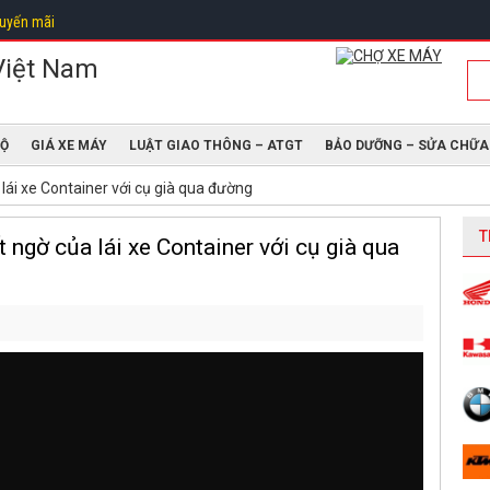
uyến mãi
ĐỘ
GIÁ XE MÁY
LUẬT GIAO THÔNG – ATGT
BẢO DƯỠNG – SỬA CHỮA
lái xe Container với cụ già qua đường
T
 ngờ của lái xe Container với cụ già qua