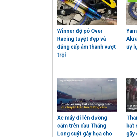
Winner độ pô Over
Yam
Racing tuyệt đẹp và
Akr
đẳng cấp âm thanh vượt
uy l
trội
Xe máy đi lên đường
Than
cấm trên cầu Thăng
bất 
Long suýt gây họa cho
gãy 