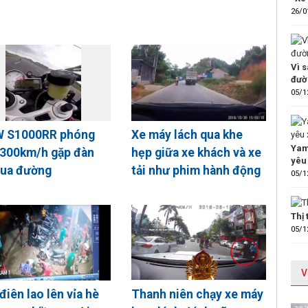
26/0
Vì s
đườ
05/1
 S1000RR phóng
Xe máy lách qua khe
Yam
 300km/h gặp đàn
hẹp giữa xe khách và xe
yêu
qua đường
tải như phim hành động
05/1
Thị
05/1
V
điên lao lên vỉa hè
Thanh niên chạy xe máy