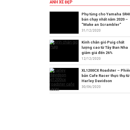
ẢNH XE ĐẸP
Phụ tùng cho Yamaha SR4
bán chạy nhất năm 2020 –
“Make an Scrambler”
31/12/2020
Kính chắn gió Puig chất
lượng cao từ Tây Ban Nha
giảm giá đến 26%
12/12/2020
XL1200CX Roadster – Phiê
bản Cafe Racer thực thụ từ
Harley Davidson
30/06/2020