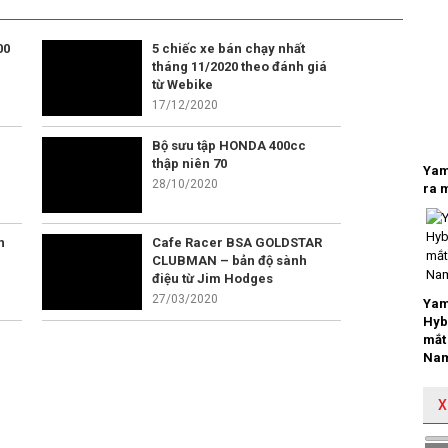
00
5 chiếc xe bán chạy nhất
tháng 11/2020 theo đánh giá
từ Webike
17/12/2020
Bộ sưu tập HONDA 400cc
thập niên 70
Yam
28/10/2020
ra m
n
Cafe Racer BSA GOLDSTAR
CLUBMAN – bản độ sành
điệu từ Jim Hodges
27/03/2020
Yam
Hyb
mắt 
Na
X