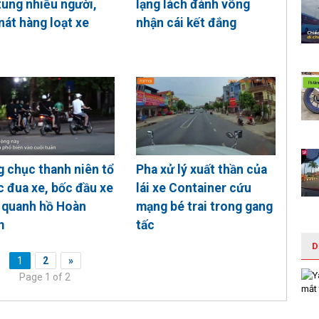
tung nhiều người,
lạng lách đánh võng
nát hàng loạt xe
nhận cái kết đắng
 chục thanh niên tổ
Pha xử lý xuất thần của
 đua xe, bốc đầu xe
lái xe Container cứu
 quanh hồ Hoàn
mạng bé trai trong gang
m
tấc
D
1
2
»
Page 1 of 2