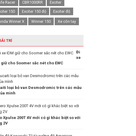
fe Racer
CBR1000RR
Exciter
citer 150
Exciter 150 độ
Exciter độ
onda Winner X
Winner 150
Xe côn tay
IẢI TRÍ
Đi
xe
 giữ cho Soomer sắc nét cho EWC
aiti loại bỏ van Desmodromic trên các mẫu
của mình
o Xpulse 200T 4V mới có gì khác biệt so với
g 2V