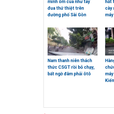
mình ôm cua như tay
hất 
đua thứ thiệt trên
cày 
đường phố Sài Gòn
máy
Nam thanh niên thách
Hàng
thức CSGT rồi bỏ chạy,
chức
bất ngờ đâm phải ôtô
máy
Kiế