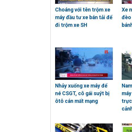
Choáng với tên trộm xe
Xe m
máy đầu tư xe bán tải để
đèo 
đi trộm xe SH
bánh
Nhảy xuống xe máy để
Nam 
né CSGT, cô gái suýt bị
máy 
ôtô cán mất mạng
trực
cảnh