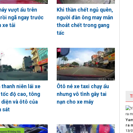
áy vượt ẩu trên
Khi thần chết ngủ quên,
rồi ngã ngay trước
người đàn ông may mắn
 xe tải
thoát chết trong gang
tấc
thanh niên lái xe
Ôtô né xe taxi chạy ẩu
tốc độ cao, tông
nhưng vô tình gây tai
T
 diện và ôtô của
nạn cho xe máy
 sát
Yam
ra m
13/0