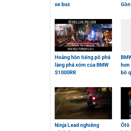
xe bus
Gòn
Hoảng hồn tiếng pô phá
BMW
làng phá xóm của BMW
hơn
S1000RR
bò 
Ninja Lead nghiêng
Ôtô 