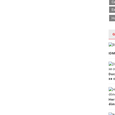
Ca
Ex
H
G
IDM
Duc
xe 
Her
dòn