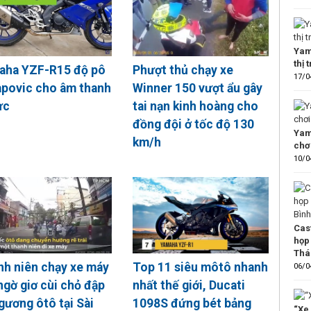
Yam
thị
aha YZF-R15 độ pô
Phượt thủ chạy xe
17/0
apovic cho âm thanh
Winner 150 vượt ẩu gây
ực
tai nạn kinh hoàng cho
đồng đội ở tốc độ 130
Yam
km/h
chơ
10/0
Cas
họp
Thá
h niên chạy xe máy
Top 11 siêu môtô nhanh
06/0
ngờ giơ cùi chỏ đập
nhất thế giới, Ducati
gương ôtô tại Sài
1098S đứng bét bảng
“Xe 