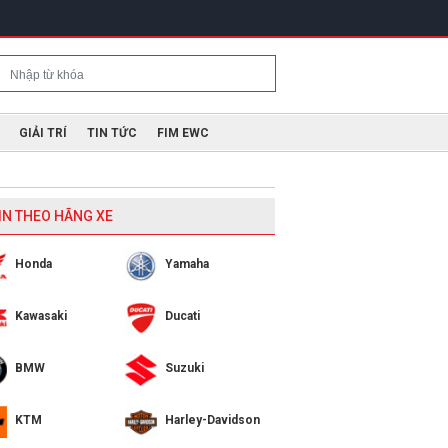
GIẢI TRÍ
TIN TỨC
FIM EWC
IN THEO HÃNG XE
Honda
Yamaha
Kawasaki
Ducati
BMW
Suzuki
KTM
Harley-Davidson