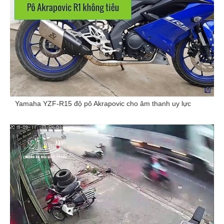
Yamaha YZF-R15 độ pô Akrapovic cho âm thanh uy lực