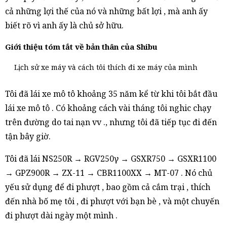
cả những lợi thế của nó và những bất lợi , mà anh ấy
biết rõ vì anh ấy là chủ sở hữu.
Giới thiệu tóm tắt về bản thân của Shibu
Lịch sử xe máy và cách tôi thích đi xe máy của mình
Tôi đã lái xe mô tô khoảng 35 năm kể từ khi tôi bắt đầu
lái xe mô tô . Có khoảng cách vài tháng tôi nghic chạy
trên đường do tai nạn vv ., nhưng tôi đã tiếp tục đi đến
tận bây giờ.
Tôi đã lái NS250R → RGV250γ → GSXR750 → GSXR1100
→ GPZ900R → ZX-11 → CBR1100XX → MT-07 . Nó chủ
yếu sử dụng để đi phượt , bao gồm cả cắm trại , thích
đến nhà bố mẹ tôi , đi phượt với bạn bè , và một chuyến
đi phượt dài ngày một mình .