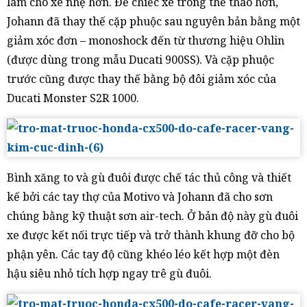
làm cho xe nhẹ hơn. Để chiếc xe trông thể thao hơn,
Johann đã thay thế cặp phuộc sau nguyên bản bằng một
giảm xóc đơn – monoshock đến từ thương hiệu Ohlin
(được dùng trong mẫu Ducati 900SS). Và cặp phuộc
trước cũng được thay thế bằng bộ đôi giảm xóc của
Ducati Monster S2R 1000.
Bình xăng to và gù đuôi được chế tác thủ công và thiết
kế bởi các tay thợ của Motivo và Johann đã cho sơn
chúng bằng kỹ thuật sơn air-tech. Ở bản độ này gù đuôi
xe được kết nối trực tiếp và trở thành khung đỡ cho bộ
phận yên. Các tay độ cũng khéo léo kết hợp một đèn
hậu siêu nhỏ tích hợp ngay trê gù đuôi.