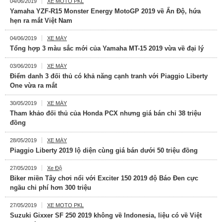
04/06/2019
XE MOTO PKL
Yamaha YZF-R15 Monster Energy MotoGP 2019 về Ấn Độ, hứa
hẹn ra mắt Việt Nam
04/06/2019
XE MÁY
Tổng hợp 3 màu sắc mới của Yamaha MT-15 2019 vừa về đại lý
03/06/2019
XE MÁY
Điểm danh 3 đối thủ có khả năng cạnh tranh với Piaggio Liberty
One vừa ra mắt
30/05/2019
XE MÁY
Tham khảo đối thủ của Honda PCX nhưng giá bán chỉ 38 triệu
đồng
28/05/2019
XE MÁY
Piaggio Liberty 2019 lộ diện cùng giá bán dưới 50 triệu đồng
27/05/2019
Xe Độ
Biker miền Tây chơi nổi với Exciter 150 2019 độ Báo Đen cực
ngầu chi phí hơn 300 triệu
27/05/2019
XE MOTO PKL
Suzuki Gixxer SF 250 2019 không về Indonesia, liệu có về Việt