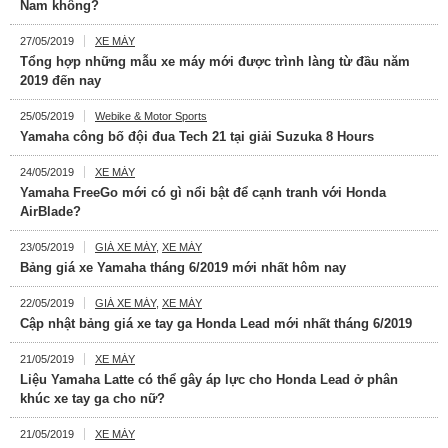
Nam không?
27/05/2019
XE MÁY
Tổng hợp những mẫu xe máy mới được trình làng từ đầu năm
2019 đến nay
25/05/2019
Webike & Motor Sports
Yamaha công bố đội đua Tech 21 tại giải Suzuka 8 Hours
24/05/2019
XE MÁY
Yamaha FreeGo mới có gì nổi bật để cạnh tranh với Honda
AirBlade?
23/05/2019
GIÁ XE MÁY
,
XE MÁY
Bảng giá xe Yamaha tháng 6/2019 mới nhất hôm nay
22/05/2019
GIÁ XE MÁY
,
XE MÁY
Cập nhật bảng giá xe tay ga Honda Lead mới nhất tháng 6/2019
21/05/2019
XE MÁY
Liệu Yamaha Latte có thể gây áp lực cho Honda Lead ở phân
khúc xe tay ga cho nữ?
21/05/2019
XE MÁY