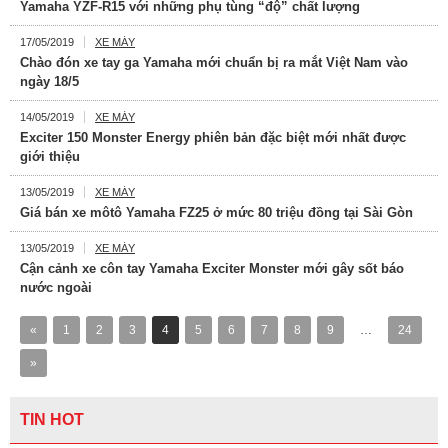
Yamaha YZF-R15 với những phụ tùng “độ” chất lượng
17/05/2019
XE MÁY
Chào đón xe tay ga Yamaha mới chuẩn bị ra mắt Việt Nam vào
ngày 18/5
14/05/2019
XE MÁY
Exciter 150 Monster Energy phiên bản đặc biệt mới nhất được
giới thiệu
13/05/2019
XE MÁY
Giá bán xe môtô Yamaha FZ25 ở mức 80 triệu đồng tại Sài Gòn
13/05/2019
XE MÁY
Cận cảnh xe côn tay Yamaha Exciter Monster mới gây sốt báo
nước ngoài
«
1
2
3
4
5
6
7
8
9
…
24
»
TIN HOT