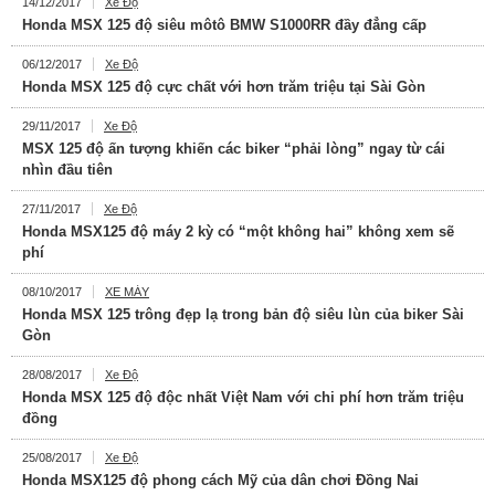
14/12/2017
Xe Độ
Honda MSX 125 độ siêu môtô BMW S1000RR đầy đẳng cấp
06/12/2017
Xe Độ
Honda MSX 125 độ cực chất với hơn trăm triệu tại Sài Gòn
29/11/2017
Xe Độ
MSX 125 độ ấn tượng khiến các biker “phải lòng” ngay từ cái
nhìn đầu tiên
27/11/2017
Xe Độ
Honda MSX125 độ máy 2 kỳ có “một không hai” không xem sẽ
phí
08/10/2017
XE MÁY
Honda MSX 125 trông đẹp lạ trong bản độ siêu lùn của biker Sài
Gòn
28/08/2017
Xe Độ
Honda MSX 125 độ độc nhất Việt Nam với chi phí hơn trăm triệu
đồng
25/08/2017
Xe Độ
Honda MSX125 độ phong cách Mỹ của dân chơi Đồng Nai