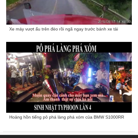
Xe máy vượt ẩu trên đèo rồi ngã ngay trước bánh xe tải
Hoảng hồn tiếng pô phá làng phá xóm của BMW S1000RR