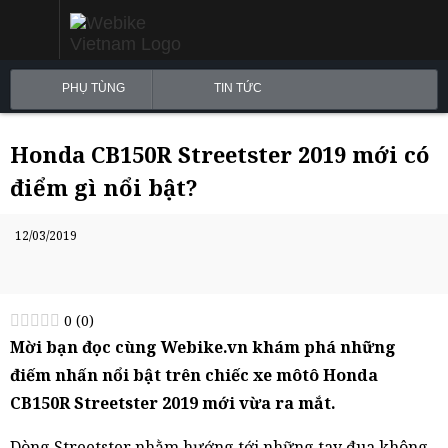
PHỤ TÙNG
TIN TỨC
Honda CB150R Streetster 2019 mới có
điểm gì nổi bật?
12/03/2019
0
(
0
)
Mời bạn đọc cùng Webike.vn khám phá những
điếm nhấn nổi bật trên chiếc xe môtô Honda
CB150R Streetster 2019 mới vừa ra mắt.
Dòng Streetster nhằm hướng tới những tay đua không