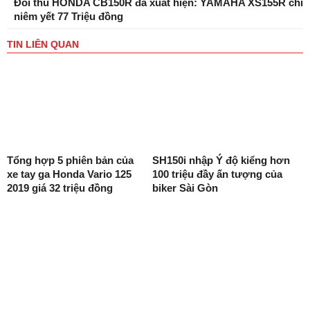
Đối thủ HONDA CB150R đã xuất hiện: YAMAHA XS155R chỉ
niêm yết 77 Triệu đồng
TIN LIÊN QUAN
Tổng hợp 5 phiên bản của
SH150i nhập Ý độ kiểng hơn
xe tay ga Honda Vario 125
100 triệu đầy ấn tượng của
2019 giá 32 triệu đồng
biker Sài Gòn