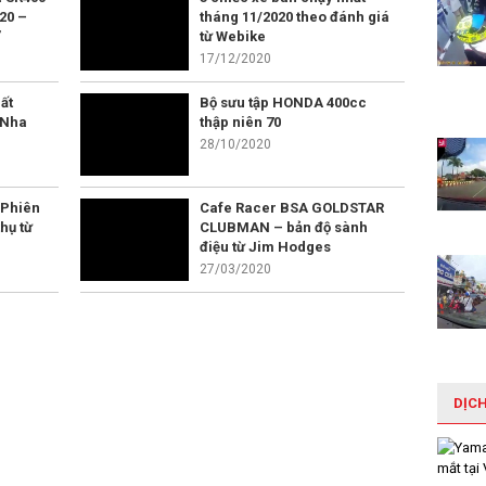
20 –
tháng 11/2020 theo đánh giá
”
từ Webike
17/12/2020
ất
Bộ sưu tập HONDA 400cc
 Nha
thập niên 70
28/10/2020
 Phiên
Cafe Racer BSA GOLDSTAR
hụ từ
CLUBMAN – bản độ sành
điệu từ Jim Hodges
27/03/2020
DỊC