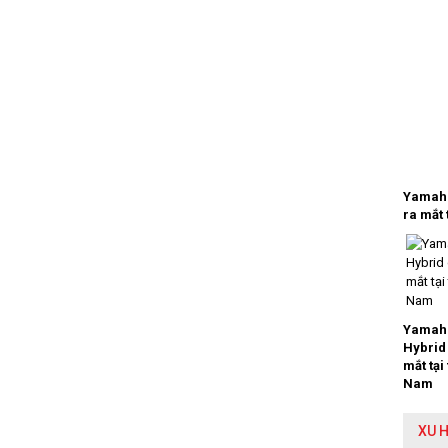
Yamaha
ra mắt 
Yamaha
Hybrid
mắt tại
Nam
XU 