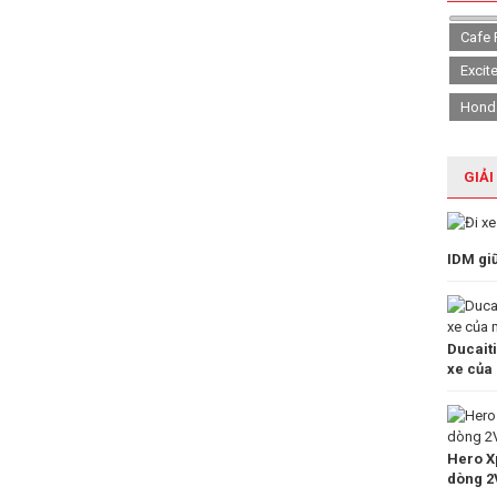
Cafe 
Excit
Hond
GIẢI
IDM gi
Ducait
xe của
Hero Xp
dòng 2