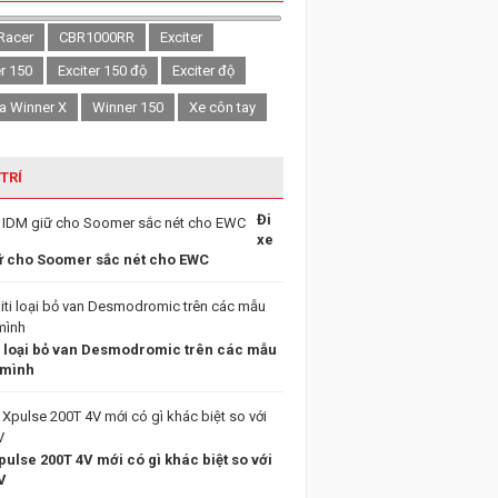
Racer
CBR1000RR
Exciter
er 150
Exciter 150 độ
Exciter độ
a Winner X
Winner 150
Xe côn tay
 TRÍ
Đi
xe
ữ cho Soomer sắc nét cho EWC
i loại bỏ van Desmodromic trên các mẫu
 mình
ulse 200T 4V mới có gì khác biệt so với
V