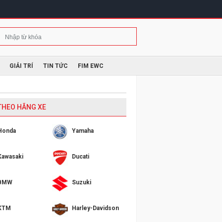
GIẢI TRÍ
TIN TỨC
FIM EWC
 THEO HÃNG XE
Honda
Yamaha
Kawasaki
Ducati
BMW
Suzuki
KTM
Harley-Davidson