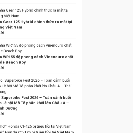
 Gear 125 Hybrid chính thức ra mắt tại
ờng Việt Nam
026
 WR155 độ phong cách Vinenduro chất
tyle Beach Boy
026
l Superbike Fest 2026 – Toàn cảnh buổi
o Lễ hội Mô Tô phân khối lớn Châu Á –
ình Dương
026
i” Honda CT-125 bị triệu hồi tại Việt Nam