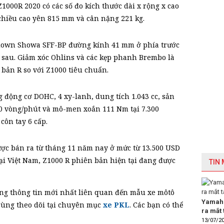
Z1000R 2020 có các số đo kích thước dài x rộng x cao
, chiều cao yên 815 mm và cân nặng 221 kg.
-down Showa SFF-BP đường kính 41 mm ở phía trước
 sau. Giảm xóc Ohlins và các kẹp phanh Brembo là
 bản R so với Z1000 tiêu chuẩn.
 động cơ DOHC, 4 xy-lanh, dung tích 1.043 cc, sản
000 vòng/phút và mô-men xoắn 111 Nm tại 7.300
côn tay 6 cấp.
ược bán ra từ tháng 11 năm nay ở mức từ 13.500 USD
Tại Việt Nam, Z1000 R phiên bản hiện tại đang được
TIN
ững thông tin mới nhất liên quan đến mẫu xe môtô
Yamaha
cùng theo dõi tại chuyên mục
xe PKL
. Các bạn có thể
ra mắt 
13/07/2