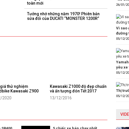
toàn mới
26/01/2
Tưởng nhớ những năm 1970! Phiên bản
sửa đổi của DUCATI “MONSTER 1200R”
Vì sao 
đường 
05/12/2
Yamaha
yêu xe 
05/12/2
giá thử nghiệm
Kawasaki Z1000 độ đẹp chuẩn
Thị tr
dbike Kawasaki Z900
và ấn tượng đón Tết 2017
05/12/2
2/2020
13/12/2016
VIDE
 SR400
5 chiếc xe bán chạy nhất