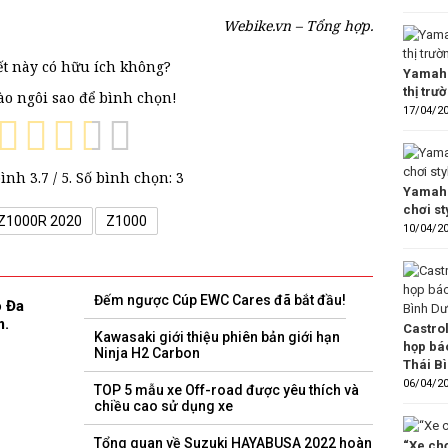
Webike.vn – Tổng hợp.
ết này có hữu ích không?
Yamaha
thị trư
vào ngôi sao để bình chọn!
17/04/2
bình
3.7
/ 5. Số bình chọn:
3
Yamaha
chơi s
 Z1000R 2020
Z1000
10/04/2
Đếm ngược Cúp EWC Cares đã bắt đầu!
 Đa
m.
Castro
Kawasaki giới thiệu phiên bản giới hạn
họp bá
Ninja H2 Carbon
Thái B
06/04/2
TOP 5 mẫu xe Off-road được yêu thích và
chiều cao sử dụng xe
Tổng quan về Suzuki HAYABUSA 2022 hoàn
“Xe chơ