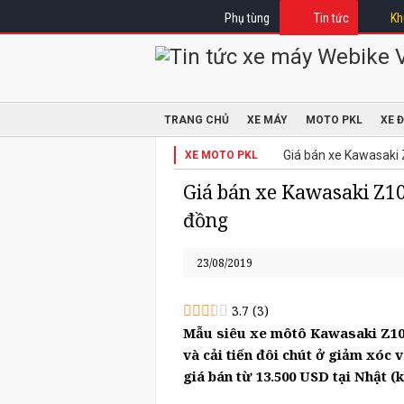
Phụ tùng
Tin tức
Kh
TRANG CHỦ
XE MÁY
MOTO PKL
XE 
Giá bán xe Kawasaki
XE MOTO PKL
Giá bán xe Kawasaki Z10
đồng
23/08/2019
3.7
(
3
)
Mẫu siêu xe môtô Kawasaki Z100
và cải tiến đôi chút ở giảm xóc 
giá bán từ 13.500 USD tại Nhật (