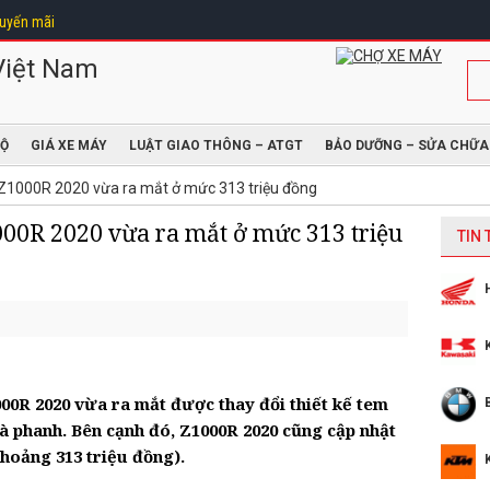
uyến mãi
ĐỘ
GIÁ XE MÁY
LUẬT GIAO THÔNG – ATGT
BẢO DƯỠNG – SỬA CHỮA
 Z1000R 2020 vừa ra mắt ở mức 313 triệu đồng
00R 2020 vừa ra mắt ở mức 313 triệu
TIN
0R 2020 vừa ra mắt được thay đổi thiết kế tem
và phanh. Bên cạnh đó, Z1000R 2020 cũng cập nhật
khoảng 313 triệu đồng).