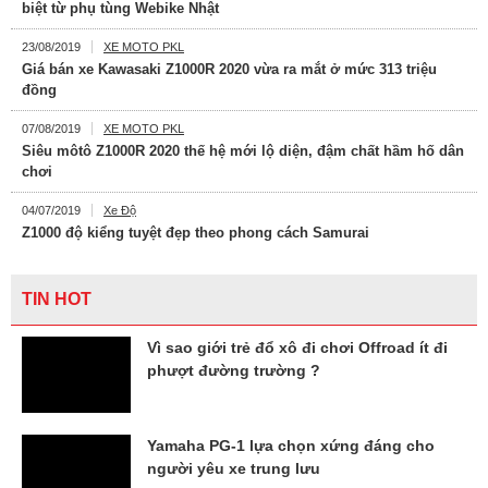
biệt từ phụ tùng Webike Nhật
23/08/2019
XE MOTO PKL
Giá bán xe Kawasaki Z1000R 2020 vừa ra mắt ở mức 313 triệu
đồng
07/08/2019
XE MOTO PKL
Siêu môtô Z1000R 2020 thế hệ mới lộ diện, đậm chất hầm hố dân
chơi
04/07/2019
Xe Độ
Z1000 độ kiểng tuyệt đẹp theo phong cách Samurai
TIN HOT
Vì sao giới trẻ đổ xô đi chơi Offroad ít đi
phượt đường trường ?
Yamaha PG-1 lựa chọn xứng đáng cho
người yêu xe trung lưu