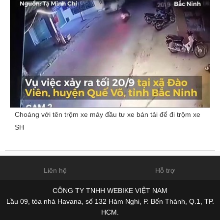
Choáng với tên trộm xe máy đầu tư xe bán tải để đi trộm xe
SH
Liên hệ
Hỗ trợ
CÔNG TY TNHH WEBIKE VIỆT NAM
Lầu 09, tòa nhà Havana, số 132 Hàm Nghi, P. Bến Thành, Q.1, TP.
HCM.