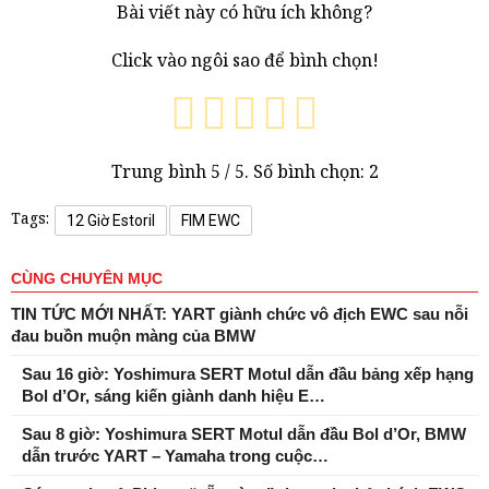
Bài viết này có hữu ích không?
Click vào ngôi sao để bình chọn!
Trung bình
5
/ 5. Số bình chọn:
2
Tags:
12 Giờ Estoril
FIM EWC
CÙNG CHUYÊN MỤC
TIN TỨC MỚI NHẤT: YART giành chức vô địch EWC sau nỗi
đau buồn muộn màng của BMW
Sau 16 giờ: Yoshimura SERT Motul dẫn đầu bảng xếp hạng
Bol d’Or, sáng kiến ​​giành danh hiệu E…
Sau 8 giờ: Yoshimura SERT Motul dẫn đầu Bol d’Or, BMW
dẫn trước YART – Yamaha trong cuộc…