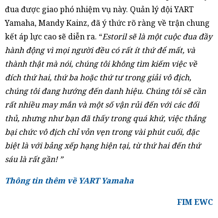
đua được giao phó nhiệm vụ này. Quản lý đội YART
Yamaha, Mandy Kainz, đã ý thức rõ ràng về trận chung
kết áp lực cao sẽ diễn ra. “
Estoril sẽ là một cuộc đua đầy
hành động vì mọi người đều có rất ít thứ để mất, và
thành thật mà nói, chúng tôi không tìm kiếm việc về
đích thứ hai, thứ ba hoặc thứ tư trong giải vô địch,
chúng tôi đang hướng đến danh hiệu. Chúng tôi sẽ cần
rất nhiều may mắn và một số vận rủi đến với các đối
thủ, nhưng như bạn đã thấy trong quá khứ, việc thắng
bại chức vô địch chỉ vỏn vẹn trong vài phút cuối
, đặc
biệt là với bảng xếp hạng hiện tại, từ thứ hai đến thứ
sáu là rất gần! ”
Thông tin thêm về YART Yamaha
FIM EWC