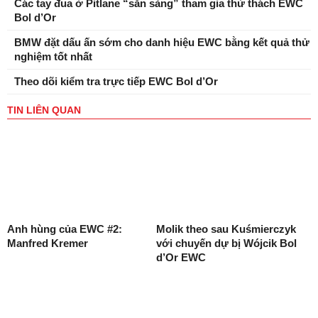
Các tay đua ở Pitlane “sẵn sàng” tham gia thử thách EWC
Bol d’Or
BMW đặt dấu ấn sớm cho danh hiệu EWC bằng kết quả thử
nghiệm tốt nhất
Theo dõi kiểm tra trực tiếp EWC Bol d’Or
TIN LIÊN QUAN
Anh hùng của EWC #2:
Molik theo sau Kuśmierczyk
Manfred Kremer
với chuyến dự bị Wójcik Bol
d’Or EWC