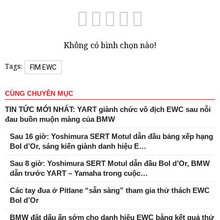
Không có bình chọn nào!
Tags:
FIM EWC
CÙNG CHUYÊN MỤC
TIN TỨC MỚI NHẤT: YART giành chức vô địch EWC sau nỗi
đau buồn muộn màng của BMW
Sau 16 giờ: Yoshimura SERT Motul dẫn đầu bảng xếp hạng
Bol d’Or, sáng kiến ​​giành danh hiệu E…
Sau 8 giờ: Yoshimura SERT Motul dẫn đầu Bol d’Or, BMW
dẫn trước YART – Yamaha trong cuộc…
Các tay đua ở Pitlane “sẵn sàng” tham gia thử thách EWC
Bol d’Or
BMW đặt dấu ấn sớm cho danh hiệu EWC bằng kết quả thử