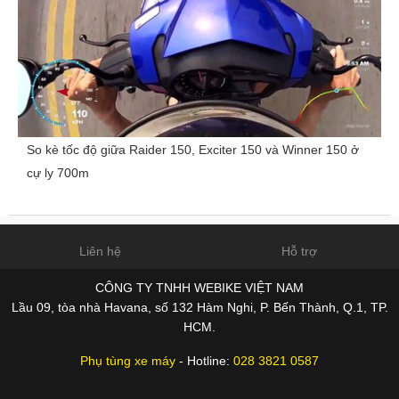
So kè tốc độ giữa Raider 150, Exciter 150 và Winner 150 ở
cự ly 700m
Liên hệ
Hỗ trợ
CÔNG TY TNHH WEBIKE VIỆT NAM
Lầu 09, tòa nhà Havana, số 132 Hàm Nghi, P. Bến Thành, Q.1, TP.
HCM.
Phụ tùng xe máy
- Hotline:
028 3821 0587