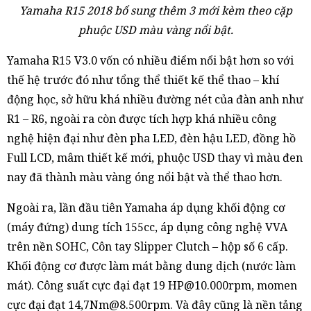
Yamaha R15 2018 bổ sung thêm 3 mới kèm theo cặp
phuộc USD màu vàng nổi bật.
Yamaha R15 V3.0 vốn có nhiều điểm nổi bật hơn so với
thế hệ trước đó như tổng thể thiết kế thể thao – khí
động học, sở hữu khá nhiều đường nét của đàn anh như
R1 – R6, ngoài ra còn được tích hợp khá nhiều công
nghệ hiện đại như đèn pha LED, đèn hậu LED, đồng hồ
Full LCD, mâm thiết kế mới, phuộc USD thay vì màu đen
nay đã thành màu vàng óng nổi bật và thể thao hơn.
Ngoài ra, lần đầu tiên Yamaha áp dụng khối động cơ
(máy đứng) dung tích 155cc, áp dụng công nghệ VVA
trên nền SOHC, Côn tay Slipper Clutch – hộp số 6 cấp.
Khối động cơ được làm mát bằng dung dịch (nước làm
mát). Công suất cực đại đạt 19 HP@10.000rpm, momen
cực đại đạt 14,7Nm@8.500rpm. Và đây cũng là nền tảng