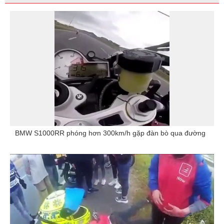
BMW S1000RR phóng hơn 300km/h gặp đàn bò qua đường