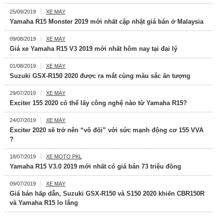
25/09/2019
XE MÁY
Yamaha R15 Monster 2019 mới nhất cập nhật giá bán ở Malaysia
09/08/2019
XE MÁY
Giá xe Yamaha R15 V3 2019 mới nhất hôm nay tại đại lý
01/08/2019
XE MÁY
Suzuki GSX-R150 2020 được ra mắt cùng màu sắc ấn tượng
29/07/2019
XE MÁY
Exciter 155 2020 có thể lấy công nghệ nào từ Yamaha R15?
24/07/2019
XE MÁY
Exciter 2020 sẽ trở nên “vô đối” với sức mạnh động cơ 155 VVA
?
18/07/2019
XE MOTO PKL
Yamaha R15 V3.0 2019 mới nhất có giá bán 73 triệu đồng
09/07/2019
XE MÁY
Giá bán hấp dẫn, Suzuki GSX-R150 và S150 2020 khiến CBR150R
và Yamaha R15 lo lắng