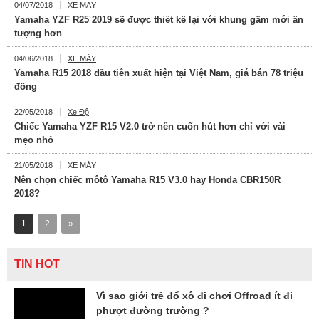
04/07/2018
XE MÁY
Yamaha YZF R25 2019 sẽ được thiết kế lại với khung gầm mới ấn
tượng hơn
04/06/2018
XE MÁY
Yamaha R15 2018 đầu tiên xuất hiện tại Việt Nam, giá bán 78 triệu
đồng
22/05/2018
Xe Độ
Chiếc Yamaha YZF R15 V2.0 trở nên cuốn hút hơn chỉ với vài
mẹo nhỏ
21/05/2018
XE MÁY
Nên chọn chiếc môtô Yamaha R15 V3.0 hay Honda CBR150R
2018?
1
2
»
TIN HOT
Vì sao giới trẻ đổ xô đi chơi Offroad ít đi
phượt đường trường ?