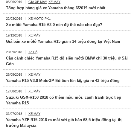
05/06/2019
GIÁ XE MÁY
,
XE MÁY
Tổng hợp bảng giá xe Yamaha tháng 6/2019 mới nhất
22/03/2019
XE MOTO PKL
Xe môtô Yamaha R15 V2.0 nên độ thế nào cho đẹp?
19/12/2018
XE MÁY
Giá bán xe môtô Yamaha R15 giảm 14 triệu đồng tại Việt Nam
20/09/2018
Xe Độ
Cận cảnh chiếc Yamaha R15 độ siêu môtô BMW chỉ 30 triệu ở Sài
Gòn
26/08/2018
XE MÁY
Yamaha R15 V3.0 MotoGP Edition lên kệ, giá rẻ 43 triệu đồng
17/08/2018
XE MÁY
Suzuki GSX-R150 2018 có thêm màu mới, cạnh tranh trực tiếp
Yamaha R15
31/07/2018
XE MÁY
Yamaha YZF R15 2018 ra mắt với giá bán 68,5 triệu đồng tại thị
trường Malaysia