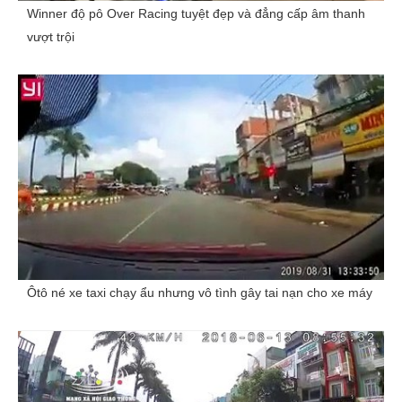
Winner độ pô Over Racing tuyệt đẹp và đẳng cấp âm thanh
vượt trội
Ôtô né xe taxi chạy ẩu nhưng vô tình gây tai nạn cho xe máy