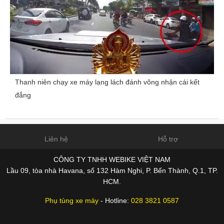
Thanh niên chạy xe máy lạng lách đánh võng nhận cái kết
đắng
Liên hệ
Hỗ trợ
CÔNG TY TNHH WEBIKE VIỆT NAM
Lầu 09, tòa nhà Havana, số 132 Hàm Nghi, P. Bến Thành, Q.1, TP.
HCM.
Phụ tùng xe máy
- Hotline:
028 3821 0587