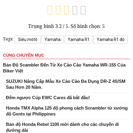
Trung bình
3.2
/ 5. Số bình chọn:
5
Tags:
Siêu môtô
Yamaha
Yamaha R1
Yamaha R1 độ
CÙNG CHUYÊN MỤC
Bản Độ Scambler Đến Từ Xe Cào Cào Yamaha WR-155 Của
Biker Việt
SUZUKI Nâng Cấp Mẫu Xe Cào Cào Đa Dụng DR-Z 4S/SM
Sau Hơn 20 Năm.
Đếm ngược Cúp EWC Cares đã bắt đầu!
Honda TMX Alpha 125 độ phong cách Scrambler từ xưởng
độ Gents tại Philippines
Bản độ Honda Rebel 1100 mới dành cho các chuyến đi
đường dài