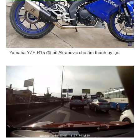
Yamaha YZF-R15 độ pô Akrapovic cho âm thanh uy lực