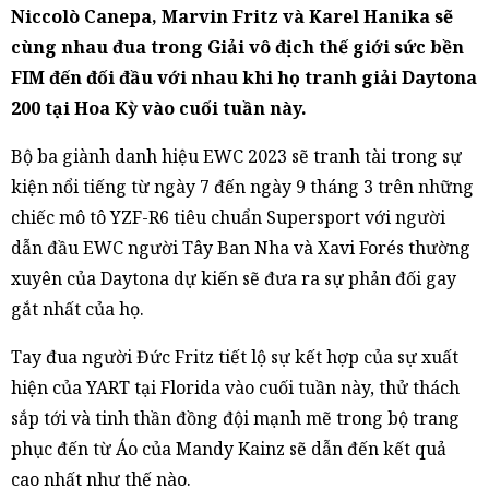
Niccolò Canepa, Marvin Fritz và Karel Hanika sẽ
cùng nhau đua trong Giải vô địch thế giới sức bền
FIM đến đối đầu với nhau khi họ tranh giải Daytona
200 tại Hoa Kỳ vào cuối tuần này.
Bộ ba giành danh hiệu EWC 2023 sẽ tranh tài trong sự
kiện nổi tiếng từ ngày 7 đến ngày 9 tháng 3 trên những
chiếc mô tô YZF-R6 tiêu chuẩn Supersport với người
dẫn đầu EWC người Tây Ban Nha và Xavi Forés thường
xuyên của Daytona dự kiến ​​sẽ đưa ra sự phản đối gay
gắt nhất của họ.
Tay đua người Đức Fritz tiết lộ sự kết hợp của sự xuất
hiện của YART tại Florida vào cuối tuần này, thử thách
sắp tới và tinh thần đồng đội mạnh mẽ trong bộ trang
phục đến từ Áo của Mandy Kainz sẽ dẫn đến kết quả
cao nhất như thế nào.