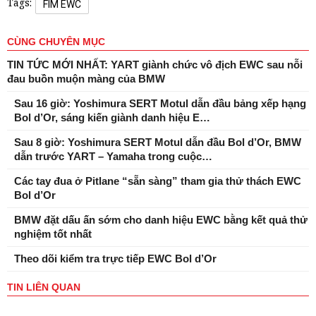
Tags:
FIM EWC
CÙNG CHUYÊN MỤC
TIN TỨC MỚI NHẤT: YART giành chức vô địch EWC sau nỗi
đau buồn muộn màng của BMW
Sau 16 giờ: Yoshimura SERT Motul dẫn đầu bảng xếp hạng
Bol d’Or, sáng kiến ​​giành danh hiệu E…
Sau 8 giờ: Yoshimura SERT Motul dẫn đầu Bol d’Or, BMW
dẫn trước YART – Yamaha trong cuộc…
Các tay đua ở Pitlane “sẵn sàng” tham gia thử thách EWC
Bol d’Or
BMW đặt dấu ấn sớm cho danh hiệu EWC bằng kết quả thử
nghiệm tốt nhất
Theo dõi kiểm tra trực tiếp EWC Bol d’Or
TIN LIÊN QUAN