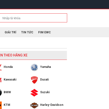
GIẢI TRÍ
TIN TỨC
FIM EWC
IN THEO HÃNG XE
Honda
Yamaha
Kawasaki
Ducati
BMW
Suzuki
KTM
Harley-Davidson