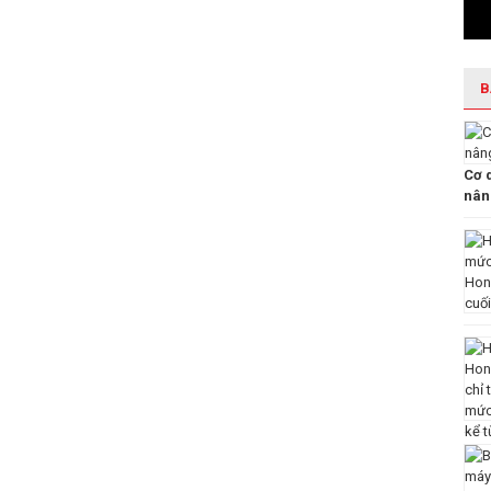
B
Cơ 
nâng