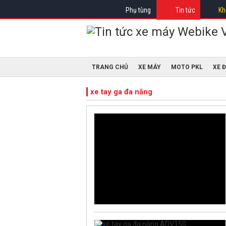
Phụ tùng
Tin tức
Kh
TRANG CHỦ
XE MÁY
MOTO PKL
XE 
xe tay ga đa năng