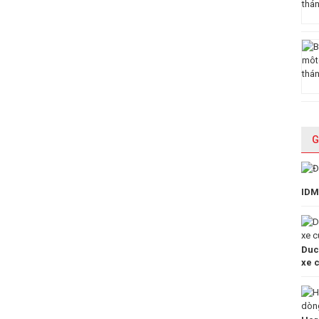
G
IDM
Duc
xe 