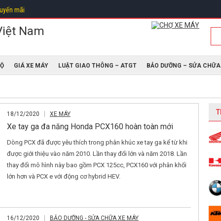
uyến mãi
ĐỘ
GIÁ XE MÁY
LUẬT GIAO THÔNG – ATGT
BẢO DƯỠNG – SỬA CHỮA
T
18/12/2020
XE MÁY
Xe tay ga đa năng Honda PCX160 hoàn toàn mới
Dòng PCX đã được yêu thích trong phân khúc xe tay ga kể từ khi
được giới thiệu vào năm 2010. Lần thay đổi lớn và năm 2018. Lần
thay đổi mô hình này bao gồm PCX 125cc, PCX160 với phân khối
lớn hơn và PCX e với động cơ hybrid HEV.
16/12/2020
BẢO DƯỠNG - SỬA CHỮA XE MÁY