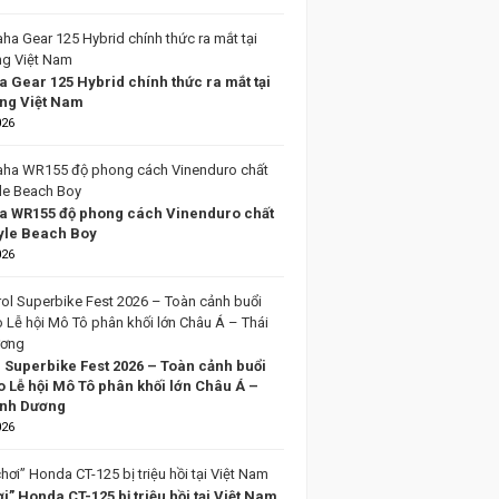
 Gear 125 Hybrid chính thức ra mắt tại
ờng Việt Nam
026
 WR155 độ phong cách Vinenduro chất
tyle Beach Boy
026
l Superbike Fest 2026 – Toàn cảnh buổi
o Lễ hội Mô Tô phân khối lớn Châu Á –
ình Dương
026
i” Honda CT-125 bị triệu hồi tại Việt Nam