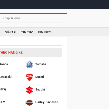
GIẢI TRÍ
TIN TỨC
FIM EWC
 THEO HÃNG XE
Honda
Yamaha
Kawasaki
Ducati
BMW
Suzuki
KTM
Harley-Davidson