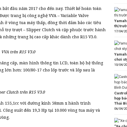
 bắt đầu năm 2017 cho đến nay. Thiết kế hoàn toàn
ược trang bị công nghệ VVA – Variable Valve
Yamaha
h ở vòng tua máy thấp, đồng thời đảm bảo các tiêu
thị trư
hỗ trợ trượt – Slipper Clutch và cặp phuộc trước hành
17/04/2
là những trang bị cao cấp khác dành cho R15 V3.0.
VVA trên R15 V3.0
Yamaha
chơi s
 nâng cấp, màn hình thông tin LCD, toàn bộ hệ thống
10/04/2
g lớn hơn: 100/80-17 cho lốp trước và lốp sau là
per Clutch trên R15 V3.0
Castro
họp bá
ành 155,1cc với đường kính 58mm x hành trình
Thái B
06/04/2
1. Công suất đến 19,3 Hp tại 10.000 vòng tua máy và
vòng.
“Xe chơ