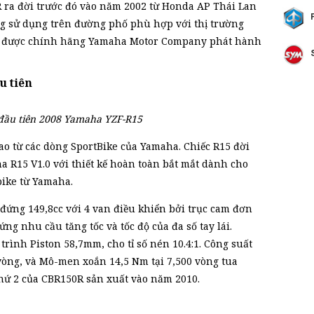
ra đời trước đó vào năm 2002 từ Honda AP Thái Lan
g sử dụng trên đường phố phù hợp với thị trường
5 được chính hãng Yamaha Motor Company phát hành
u tiên
đầu tiên 2008 Yamaha YZF-R15
ao từ các dòng SportBike của Yamaha. Chiếc R15 đời
a R15 V1.0 với thiết kế hoàn toàn bắt mắt dành cho
bike từ Yamaha.
đứng 149,8cc với 4 van điều khiển bởi trục cam đơn
ng nhu cầu tăng tốc và tốc độ của đa số tay lái.
ình Piston 58,7mm, cho tỉ số nén 10.4:1. Công suất
 vòng, và Mô-men xoắn 14,5 Nm tại 7,500 vòng tua
hứ 2 của CBR150R sản xuất vào năm 2010.