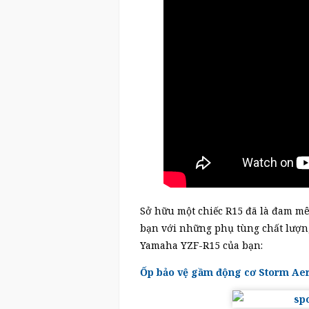
Sở hữu một chiếc R15 đã là đam mê
bạn với những phụ tùng chất lượn
Yamaha YZF-R15 của bạn:
Ốp bảo vệ gầm động cơ Storm Ae