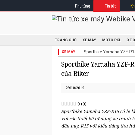
Phụ tùng
Tin tức
Kh
TRANG CHỦ
XE MÁY
MOTO PKL
XE 
Sportbike Yamaha YZF-R15,
XE MÁY
Sportbike Yamaha YZF-R1
của Biker
29/10/2019
0
(
0
)
Sportbike Yamaha YZF-R15 có lẽ là
với các thiết kế từ dòng xe tranh 
đến nay, R15 với kiểu dáng thu hú