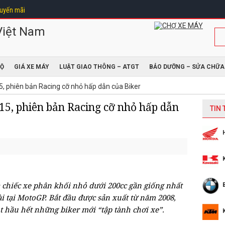
uyến mãi
ĐỘ
GIÁ XE MÁY
LUẬT GIAO THÔNG – ATGT
BẢO DƯỠNG – SỬA CHỮA
 phiên bản Racing cỡ nhỏ hấp dẫn của Biker
5, phiên bản Racing cỡ nhỏ hấp dẫn
TIN
 chiếc xe phân khối nhỏ dưới 200cc gần giống nhất
tài tại MotoGP. Bắt đầu được sản xuất từ năm 2008,
t hầu hết những biker mới “tập tành chơi xe”.