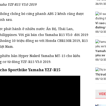
aha YZF-R15 V3.0 2019
26/01/2
ệ thống chống bó cứng phanh ABS 2 kênh cũng được
anh sau.
Vì sao 
đường 
c phát hành ở nhiều nước: Ấn Độ, Thái Lan,
05/12/2
hilippines. Với giá bán cho Yamaha R15 V3.0 đời 2019
 khoảng 10 triệu đồng so với Honda CBR150R 2019, R15
Việt Nam.
Yamaha
ọn phiên bản Hyper Naked Yamaha MT-15 cho kiểu
yêu xe 
05/12/2
 cơ từ dòng YZF-R15 V3.0 2019.
n cho Sportbike Yamaha YZF-R15
Thị tr
05/12/2
VIDE