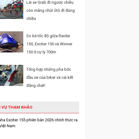
Lái xe Grab đi ngược chiều
còn mắng chửi ôtô đi đúng
chiều
So kè tốc độ giữa Raider
150, Exciter 150 và Winner
150 ở cự ly 700m
Tổng hợp những pha bốc
đầu xe của biker và cái kết
đắng chát!
H VỤ THAM KHẢO