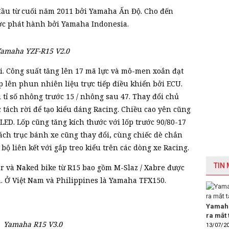
đầu từ cuối năm 2011 bởi Yamaha Ấn Độ. Cho đến
ợc phát hành bởi Yamaha Indonesia.
amaha YZF-R15 V2.0
i. Công suất tăng lên 17 mã lực và mô-men xoắn đạt
 lên phun nhiên liệu trực tiếp điều khiển bởi ECU.
tỉ số nhông trước 15 / nhông sau 47. Thay đổi chủ
c tách rời để tạo kiểu dáng Racing. Chiều cao yên cũng
ED. Lốp cũng tăng kích thước với lốp trước 90/80-17
ách trục bánh xe cũng thay đổi, cùng chiếc dè chắn
ộ liên kết với gắp treo kiểu trên các dòng xe Racing.
TIN
er và Naked bike từ R15 bao gồm M-Slaz / Xabre được
. Ở Việt Nam và Philippines là Yamaha TFX150.
Yamaha
ra mắt 
Yamaha R15 V3.0
13/07/2