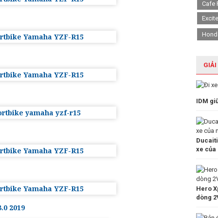
Cafe 
Excit
Hond
GIẢI
IDM gi
Ducait
xe của
Hero Xp
dòng 2
.0 2019