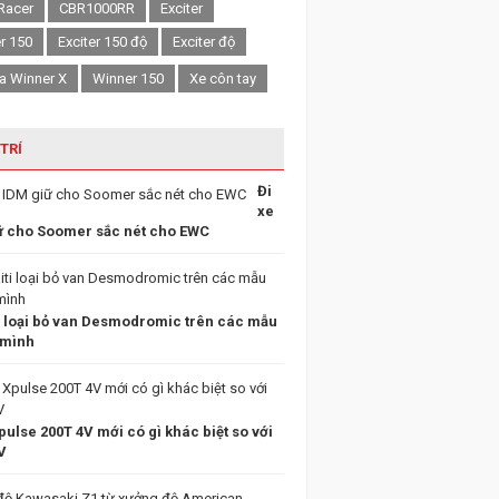
Racer
CBR1000RR
Exciter
er 150
Exciter 150 độ
Exciter độ
a Winner X
Winner 150
Xe côn tay
 TRÍ
Đi
xe
ữ cho Soomer sắc nét cho EWC
i loại bỏ van Desmodromic trên các mẫu
 mình
ulse 200T 4V mới có gì khác biệt so với
V