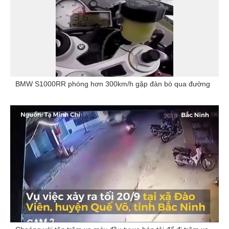
BMW S1000RR phóng hơn 300km/h gặp đàn bò qua đường