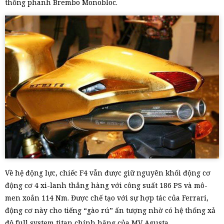
thống phanh Brembo Monobloc.
Về hệ động lực, chiếc F4 vẫn được giữ nguyên khối động cơ
động cơ 4 xi-lanh thẳng hàng với công suất 186 PS và mô-
men xoắn 114 Nm. Được chế tạo với sự hợp tác của Ferrari,
động cơ này cho tiếng “gào rú” ấn tượng nhờ có hệ thống xả
độ full system titan chính hãng của MV Agusta.