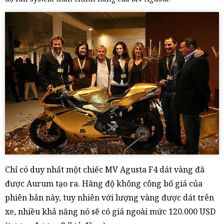
Chỉ có duy nhất một chiếc MV Agusta F4 dát vàng đã
được Aurum tạo ra. Hãng độ không công bố giá của
phiên bản này, tuy nhiên với lượng vàng được dát trên
xe, nhiều khả năng nó sẽ có giá ngoài mức 120.000 USD