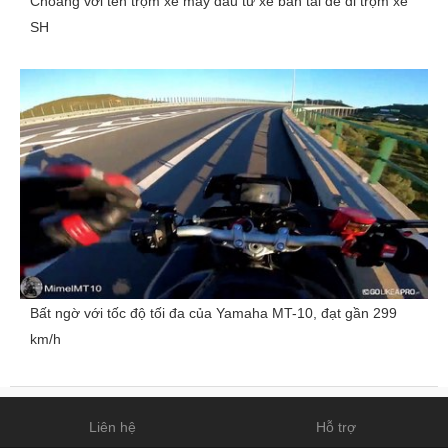
Choáng với tên trộm xe máy đầu tư xe bán tải để đi trộm xe
SH
Bất ngờ với tốc độ tối đa của Yamaha MT-10, đạt gần 299
km/h
Liên hệ
Hỗ trợ