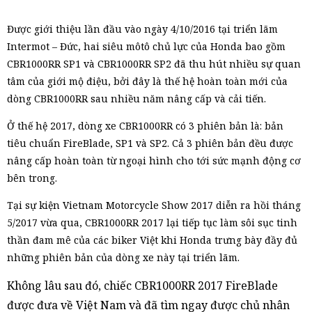
Được giới thiệu lần đầu vào ngày 4/10/2016 tại triển lãm
Intermot – Đức, hai siêu môtô chủ lực của Honda bao gồm
CBR1000RR SP1 và CBR1000RR SP2 đã thu hút nhiều sự quan
tâm của giới mộ điệu, bởi đây là thế hệ hoàn toàn mới của
dòng CBR1000RR sau nhiều năm nâng cấp và cải tiến.
Ở thế hệ 2017, dòng xe CBR1000RR có 3 phiên bản là: bản
tiêu chuẩn FireBlade, SP1 và SP2. Cả 3 phiên bản đều được
nâng cấp hoàn toàn từ ngoại hình cho tới sức mạnh động cơ
bên trong.
Tại sự kiện Vietnam Motorcycle Show 2017 diễn ra hồi tháng
5/2017 vừa qua, CBR1000RR 2017 lại tiếp tục làm sôi sục tinh
thần đam mê của các biker Việt khi Honda trưng bày đầy đủ
những phiên bản của dòng xe này tại triển lãm.
Không lâu sau đó, chiếc CBR1000RR 2017 FireBlade
được đưa về Việt Nam và đã tìm ngay được chủ nhân