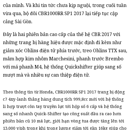
của mình. Và khi tin tức chưa kịp nguội, trong cuối tuần
vừa qua, bộ đôi CBR1000RR SP1 2017 lại tiếp tục cập
cảng Sài Gòn.
Đây là hai phiên bản cao cấp của thế hệ CBR 2017 với
những trang bị hàng hiệu được mặc định đi kèm như
giảm xóc Ohlins điện tử phía trước, treo Ohlins TTX sau,
mâm hợp kim nhôm Marchesini, phanh trước Brembo
với má phanh M4, hệ thống Quickshifter giúp sang số
mượt mà và nhiều sự can thiệp điện tử.
Theo thông tin từ Honda, CBR1000RR SP1 2017 trang bị động
c7 4xy-lanh thẳng hàng dung tích 999,8cc mới với hệ thống
li hợp trượt côn tay truyền lực tới hộp số 6 cấp và hệ thống
sang số nhanh Quick-Shifter tạo công suất đầu ra cao hơn
phiên bản cũ 10 mã lực, giới hạn vòng tua được tăng lên tới
13.000 v/ph trong khi trọng lượng giảm tới gần 16kg giúp cho