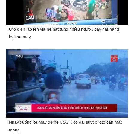
Ôtô điên lao lên vỉa hè hất tung nhiều người, cày nát hàng
loạt xe máy
Nhảy xuống xe máy để né CSGT, cô gái suýt bị ôtô cán mất
mạng