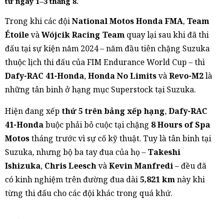
từ ngày
1–3 tháng 8
.
Trong khi các đội
National Motos Honda FMA
,
Team
Étoile
và
Wójcik Racing Team
quay lại sau khi đã thi
đấu tại sự kiện năm 2024 – năm đầu tiên chặng Suzuka
thuộc lịch thi đấu của FIM Endurance World Cup – thì
Dafy-RAC 41-Honda
,
Honda No Limits
và
Revo-M2
là
những tân binh ở hạng mục Superstock tại Suzuka.
Hiện đang xếp
thứ 5 trên bảng xếp hạng
,
Dafy-RAC
41-Honda
buộc phải bỏ cuộc tại chặng
8 Hours of Spa
Motos
tháng trước vì sự cố kỹ thuật. Tuy là tân binh tại
Suzuka, nhưng bộ ba tay đua của họ –
Takeshi
Ishizuka
,
Chris Leesch
và
Kevin Manfredi
– đều đã
có kinh nghiệm trên đường đua dài
5,821 km
này khi
từng thi đấu cho các đội khác trong quá khứ.