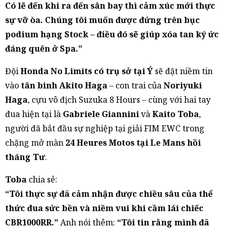
Có lẽ đến khi ra đến sân bay thì cảm xúc mới thực
sự vỡ òa. Chúng tôi muốn được đứng trên bục
podium hạng Stock – điều đó sẽ giúp xóa tan ký ức
đáng quên ở Spa.”
Đội
Honda No Limits có trụ sở tại Ý
sẽ đặt niềm tin
vào
tân binh Akito Haga
– con trai của
Noriyuki
Haga
, cựu vô địch Suzuka 8 Hours – cùng với hai tay
đua hiện tại là
Gabriele Giannini
và
Kaito Toba
,
người đã bắt đầu sự nghiệp tại giải FIM EWC trong
chặng mở màn
24 Heures Motos tại Le Mans hồi
tháng Tư
.
Toba
chia sẻ:
“Tôi thực sự đã cảm nhận được chiều sâu của thể
thức đua sức bền và niềm vui khi cầm lái chiếc
CBR1000RR.”
Anh nói thêm:
“Tôi tin rằng mình đã