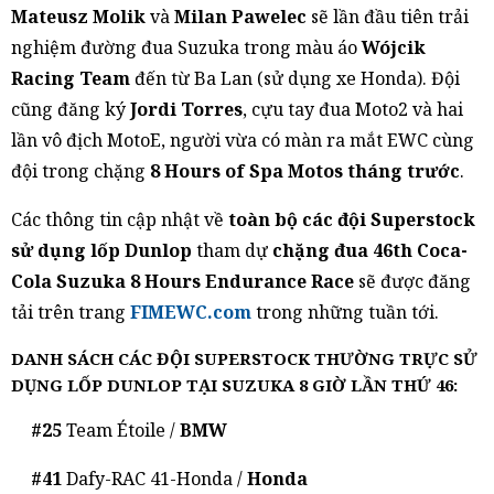
Mateusz Molik
và
Milan Pawelec
sẽ lần đầu tiên trải
nghiệm đường đua Suzuka trong màu áo
Wójcik
Racing Team
đến từ Ba Lan (sử dụng xe Honda). Đội
cũng đăng ký
Jordi Torres
, cựu tay đua Moto2 và hai
lần vô địch MotoE, người vừa có màn ra mắt EWC cùng
đội trong chặng
8 Hours of Spa Motos tháng trước
.
Các thông tin cập nhật về
toàn bộ các đội Superstock
sử dụng lốp Dunlop
tham dự
chặng đua 46th Coca-
Cola Suzuka 8 Hours Endurance Race
sẽ được đăng
tải trên trang
FIMEWC.com
trong những tuần tới.
DANH SÁCH CÁC ĐỘI SUPERSTOCK THƯỜNG TRỰC SỬ
DỤNG LỐP DUNLOP TẠI SUZUKA 8 GIỜ LẦN THỨ 46:
#25
Team Étoile /
BMW
#41
Dafy-RAC 41-Honda /
Honda