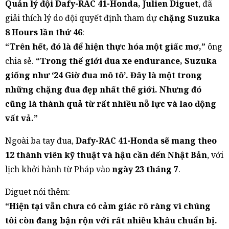
Quản lý đội Dafy-RAC 41-Honda, Julien Diguet
, đã
giải thích lý do đội quyết định tham dự
chặng Suzuka
8 Hours lần thứ 46
:
“Trên hết, đó là để hiện thực hóa một giấc mơ,”
ông
chia sẻ.
“Trong thế giới đua xe endurance, Suzuka
giống như ‘24 Giờ đua mô tô’. Đây là một trong
những chặng đua đẹp nhất thế giới. Nhưng đó
cũng là thành quả từ rất nhiều nỗ lực và lao động
vất vả.”
Ngoài ba tay đua,
Dafy-RAC 41-Honda sẽ mang theo
12 thành viên kỹ thuật và hậu cần đến Nhật Bản
, với
lịch khởi hành từ Pháp vào
ngày 23 tháng 7
.
Diguet nói thêm:
“Hiện tại vẫn chưa có cảm giác rõ ràng vì chúng
tôi còn đang bận rộn với rất nhiều khâu chuẩn bị.