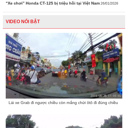
“Xe chơi” Honda CT-125 bị triệu hồi tại Việt Nam
26/01/2026
VIDEO NỔI BẬT
Lái xe Grab đi ngược chiều còn mắng chửi ôtô đi đúng chiều