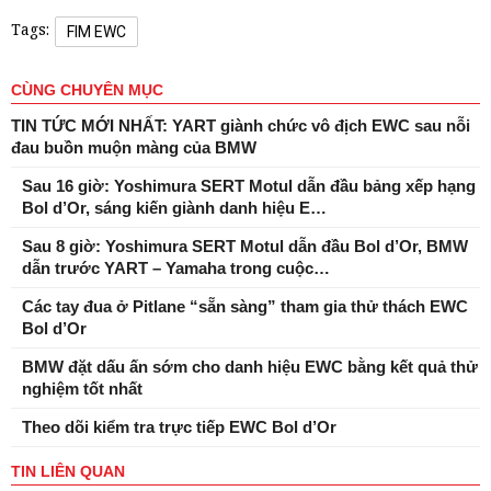
Tags:
FIM EWC
CÙNG CHUYÊN MỤC
TIN TỨC MỚI NHẤT: YART giành chức vô địch EWC sau nỗi
đau buồn muộn màng của BMW
Sau 16 giờ: Yoshimura SERT Motul dẫn đầu bảng xếp hạng
Bol d’Or, sáng kiến ​​giành danh hiệu E…
Sau 8 giờ: Yoshimura SERT Motul dẫn đầu Bol d’Or, BMW
dẫn trước YART – Yamaha trong cuộc…
Các tay đua ở Pitlane “sẵn sàng” tham gia thử thách EWC
Bol d’Or
BMW đặt dấu ấn sớm cho danh hiệu EWC bằng kết quả thử
nghiệm tốt nhất
Theo dõi kiểm tra trực tiếp EWC Bol d’Or
TIN LIÊN QUAN