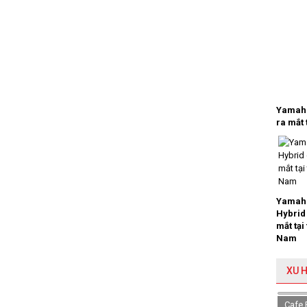
Yamaha
ra mắt 
Yamaha
Hybrid
mắt tại
Nam
XU 
Cafe 