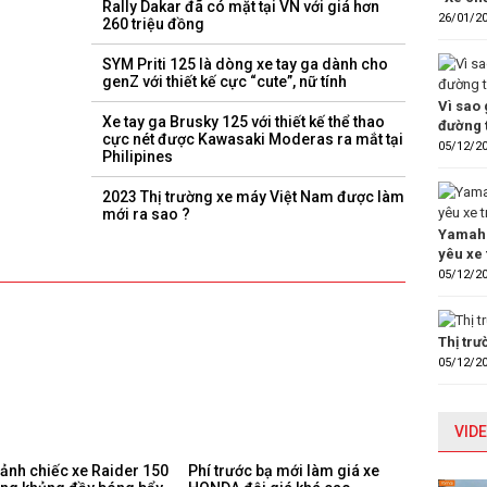
Rally Dakar đã có mặt tại VN với giá hơn
26/01/2
260 triệu đồng
SYM Priti 125 là dòng xe tay ga dành cho
genZ với thiết kế cực “cute”, nữ tính
Vì sao 
Xe tay ga Brusky 125 với thiết kế thể thao
đường 
cực nét được Kawasaki Moderas ra mắt tại
05/12/2
Philipines
2023 Thị trường xe máy Việt Nam được làm
mới ra sao ?
Yamaha
yêu xe 
05/12/2
Thị tr
05/12/2
VIDE
ảnh chiếc xe Raider 150
Phí trước bạ mới làm giá xe