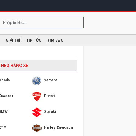
GIẢI TRÍ
TIN TỨC
FIM EWC
 THEO HÃNG XE
Honda
Yamaha
Kawasaki
Ducati
BMW
Suzuki
KTM
Harley-Davidson