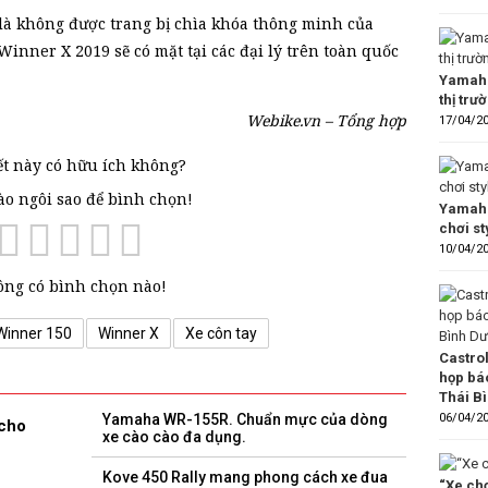
là không được trang bị chìa khóa thông minh của
inner X 2019 sẽ có mặt tại các đại lý trên toàn quốc
Yamaha
thị trư
Webike.vn – Tổng hợp
17/04/2
ết này có hữu ích không?
vào ngôi sao để bình chọn!
Yamaha
chơi s
10/04/2
ng có bình chọn nào!
Winner 150
Winner X
Xe côn tay
Castro
họp bá
Thái B
06/04/2
Yamaha WR-155R. Chuẩn mực của dòng
 cho
xe cào cào đa dụng.
Kove 450 Rally mang phong cách xe đua
“Xe chơ