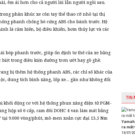
ái, êm ái hơn cho cả người lái lẫn người ngồi sau.
rong phân khúc xe côn tay thể thao cỡ nhỏ tại thị
thống phanh chống bó cứng ABS cho bánh trước. Hệ
nh là cảm biến, bộ điều khiển, bơm thủy lực và các
lái bóp phanh trước, giúp ổn định tư thế của xe bằng
iệt trong điều kiện đường trơn ướt hay gồ ghề.
 trang bị thêm hệ thống phanh ABS, các chỉ số khác của
ộc, dung tích bình xăng, lốp xe… gần như không đổi
TIN
bị khối động cơ với hệ thống phun xăng điện tử PGM-
cùng hộp số 6 cấp, cam đôi DOHC 4 van làm mát bằng
W tại 9.000 vòng/phút, mô-men xoắn cực đại 13,5 Nm
Yamaha
ra mắt 
13/07/2