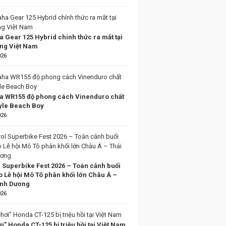
 Gear 125 Hybrid chính thức ra mắt tại
ờng Việt Nam
026
 WR155 độ phong cách Vinenduro chất
tyle Beach Boy
026
l Superbike Fest 2026 – Toàn cảnh buổi
o Lễ hội Mô Tô phân khối lớn Châu Á –
ình Dương
026
i” Honda CT-125 bị triệu hồi tại Việt Nam