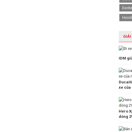
Excit
Hond
GIẢI
IDM gi
Ducait
xe của
Hero Xp
dòng 2