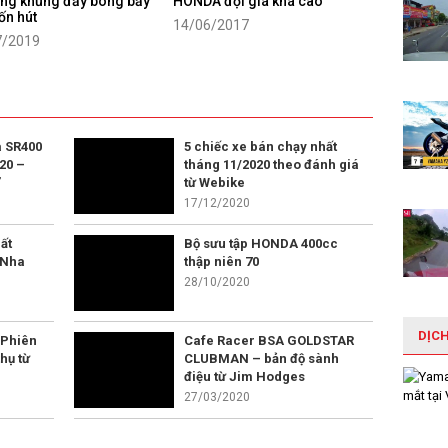
ng khủng đầy bóng bẩy
HONDA đội giá khá cao
ốn hút
14/06/2017
7/2019
 SR400
5 chiếc xe bán chạy nhất
20 –
tháng 11/2020 theo đánh giá
”
từ Webike
17/12/2020
ất
Bộ sưu tập HONDA 400cc
 Nha
thập niên 70
28/10/2020
DỊC
 Phiên
Cafe Racer BSA GOLDSTAR
hụ từ
CLUBMAN – bản độ sành
điệu từ Jim Hodges
27/03/2020