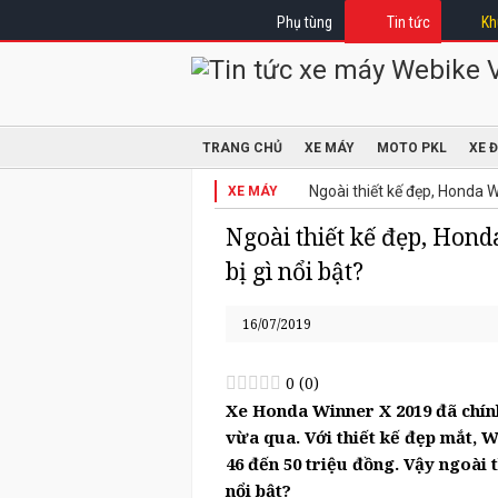
Phụ tùng
Tin tức
Kh
TRANG CHỦ
XE MÁY
MOTO PKL
XE 
Ngoài thiết kế đẹp, Honda Wi
XE MÁY
Ngoài thiết kế đẹp, Hond
bị gì nổi bật?
16/07/2019
0
(
0
)
Xe Honda Winner X 2019 đã chính
vừa qua. Với thiết kế đẹp mắt, 
46 đến 50 triệu đồng. Vậy ngoài 
nổi bật?