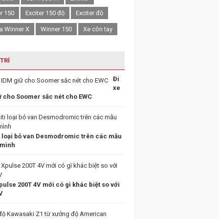
er 150
Exciter 150 độ
Exciter độ
a Winner X
Winner 150
Xe côn tay
 TRÍ
Đi
xe
ữ cho Soomer sắc nét cho EWC
i loại bỏ van Desmodromic trên các mẫu
 mình
ulse 200T 4V mới có gì khác biệt so với
V