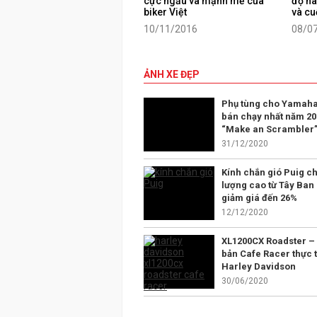
cực ngầu và mạnh mẽ của
độ hà
biker Việt
và cu
10/11/2016
08/0
ẢNH XE ĐẸP
Phụ tùng cho Yamaha
bán chạy nhất năm 20
“Make an Scrambler
31/12/2020
Kính chắn gió Puig ch
lượng cao từ Tây Ban
giảm giá đến 26%
12/12/2020
XL1200CX Roadster –
bản Cafe Racer thực t
Harley Davidson
30/06/2020