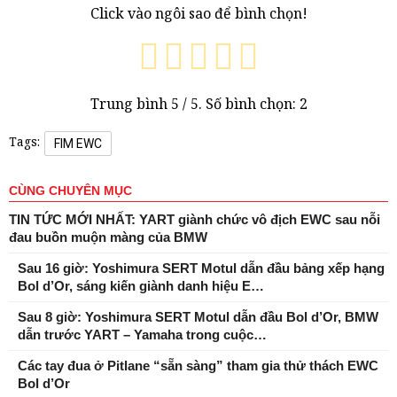
Click vào ngôi sao để bình chọn!
Trung bình
5
/ 5. Số bình chọn:
2
Tags:
FIM EWC
CÙNG CHUYÊN MỤC
TIN TỨC MỚI NHẤT: YART giành chức vô địch EWC sau nỗi
đau buồn muộn màng của BMW
Sau 16 giờ: Yoshimura SERT Motul dẫn đầu bảng xếp hạng
Bol d’Or, sáng kiến ​​giành danh hiệu E…
Sau 8 giờ: Yoshimura SERT Motul dẫn đầu Bol d’Or, BMW
dẫn trước YART – Yamaha trong cuộc…
Các tay đua ở Pitlane “sẵn sàng” tham gia thử thách EWC
Bol d’Or